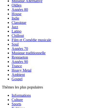
Musique Alternative
Oldies
Années 80
House
Indie
Classique
Jazz
Latino
Chillout
Film et Comédie musicale
Soul
Années 70
Musique traditionnelle
Reggaeton
Années 90
Trance
Heavy Metal
Ambient
Gospel
Thèmes les plus populaires
Informations
Culture
Sports