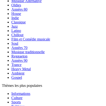
Musique Alternative
Oldies
Années 80
House
Indie
Classique
Jazz
Latino
Chillout
Film et Comédie musicale
Soul
Années 70
Musique traditionnelle
Reggaeton
Années 90
Trance
Heavy Metal
Ambient
Gospel
Thèmes les plus populaires
Informations
Culture
Sports