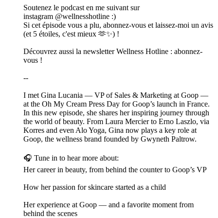
Soutenez le podcast en me suivant sur
instagram @wellnesshotline :)
Si cet épisode vous a plu, abonnez-vous et laissez-moi un avis
(et 5 étoiles, c'est mieux 🫶✨) !
Découvrez aussi la newsletter Wellness Hotline : abonnez-
vous !
--
I met Gina Lucania — VP of Sales & Marketing at Goop —
at the Oh My Cream Press Day for Goop’s launch in France.
In this new episode, she shares her inspiring journey through
the world of beauty. From Laura Mercier to Erno Laszlo, via
Korres and even Alo Yoga, Gina now plays a key role at
Goop, the wellness brand founded by Gwyneth Paltrow.
🎧 Tune in to hear more about:
Her career in beauty, from behind the counter to Goop’s VP
How her passion for skincare started as a child
Her experience at Goop — and a favorite moment from
behind the scenes