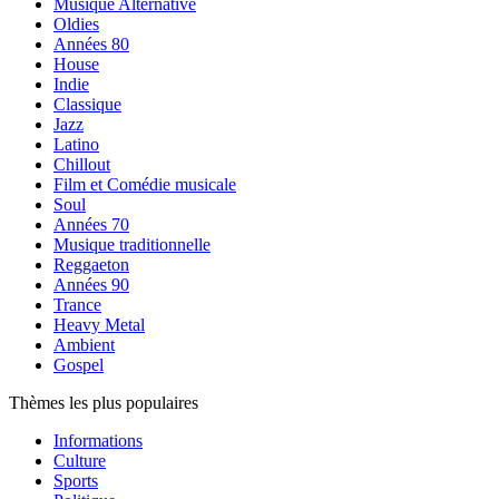
Musique Alternative
Oldies
Années 80
House
Indie
Classique
Jazz
Latino
Chillout
Film et Comédie musicale
Soul
Années 70
Musique traditionnelle
Reggaeton
Années 90
Trance
Heavy Metal
Ambient
Gospel
Thèmes les plus populaires
Informations
Culture
Sports