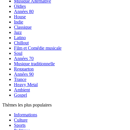
Musique Alternative
Oldies
Années 80
House
Indie
Classique
Jazz
Latino
Chillout
Film et Comédie musicale
Soul
Années 70
Musique traditionnelle
Reggaeton
Années 90
Trance
Heavy Metal
Ambient
Gospel
Thèmes les plus populaires
Informations
Culture
Sports