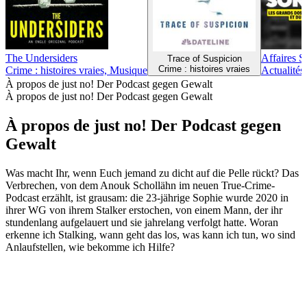
The Undersiders
Affaires S
Trace of Suspicion
Crime : histoires vraies
Crime : histoires vraies, Musique
Actualités,
À propos de just no! Der Podcast gegen Gewalt
À propos de just no! Der Podcast gegen Gewalt
À propos de just no! Der Podcast gegen
Gewalt
Was macht Ihr, wenn Euch jemand zu dicht auf die Pelle rückt? Das
Verbrechen, von dem Anouk Schollähn im neuen True-Crime-
Podcast erzählt, ist grausam: die 23-jährige Sophie wurde 2020 in
ihrer WG von ihrem Stalker erstochen, von einem Mann, der ihr
stundenlang aufgelauert und sie jahrelang verfolgt hatte. Woran
erkenne ich Stalking, wann geht das los, was kann ich tun, wo sind
Anlaufstellen, wie bekomme ich Hilfe?
Site web du podcast