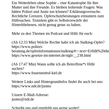
Ein Weiterleben ohne Sophie – eine Katastrophe für ihre
Mutter und ihre Freunde. Es bleiben bohrende Fragen: Was
hätten Polizei und Justiz tun können? Erklärungsversuche.
Rechtliche Grenzen. Opferschutzberatungen ermuntern zum
Hilfesuchen. Trotzdem gibt es Selbstvorwürfe der
Hinterbliebenen, nicht genug getan zu haben.
Mehr zu den Themen im Podcast und Hilfe für euch:
(Ab 12:33 Min) Welche Rechte habe ich als Stalking-Opfer?
https://www.polizei-
beratung.de/opferinformationen/stalking/#:~:text=Erfüllt
https://www.gesetze-im-internet.de/stgb/__238.html
(Ab 17:47 Min) Wann sollte ich als Betroffene*r Hilfe
suchen?
https://www.frauennotruf-kiel.de
Weitere Links und Hintergrundinfos findet ihr auch bei uns:
https://www.ndr.de/justno
Unsere E-Mail-Adresse:
justno@ndr.de
Schreibt uns und empfehlt uns gerne weiter!