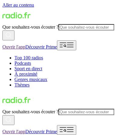
Aller au contenu
Que souhaitez-vous écouter ?
Ouvrir l'app
Découvrir Prime
Top 100 radios
Podcasts
Sport en direct
À proximité
Genres musicaux
Thèmes
Que souhaitez-vous écouter ?
Ouvrir l'app
Découvrir Prime