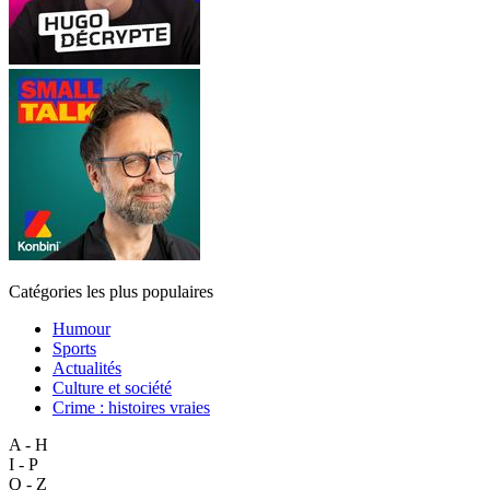
Catégories les plus populaires
Humour
Sports
Actualités
Culture et société
Crime : histoires vraies
A - H
I - P
Q - Z