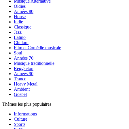
Musique Alternative
Oldies
Années 80
House
Indie
Classique
Jazz
Latino
Chillout
Film et Comédie musicale
Soul
Années 70
Musique traditionnelle
Reggaeton
Années 90
Trance
Heavy Metal
Ambient
Gospel
Thèmes les plus populaires
Informations
Culture
Sports