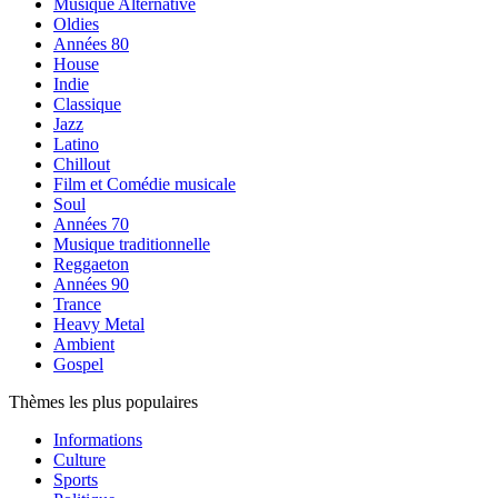
Musique Alternative
Oldies
Années 80
House
Indie
Classique
Jazz
Latino
Chillout
Film et Comédie musicale
Soul
Années 70
Musique traditionnelle
Reggaeton
Années 90
Trance
Heavy Metal
Ambient
Gospel
Thèmes les plus populaires
Informations
Culture
Sports