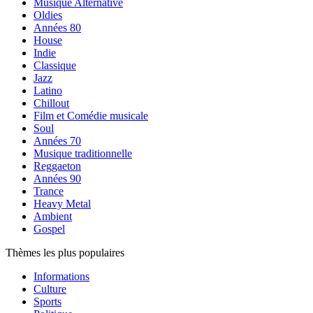
Musique Alternative
Oldies
Années 80
House
Indie
Classique
Jazz
Latino
Chillout
Film et Comédie musicale
Soul
Années 70
Musique traditionnelle
Reggaeton
Années 90
Trance
Heavy Metal
Ambient
Gospel
Thèmes les plus populaires
Informations
Culture
Sports