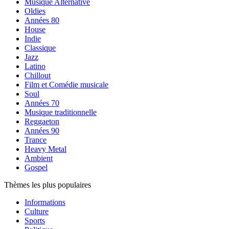
Musique Alternative
Oldies
Années 80
House
Indie
Classique
Jazz
Latino
Chillout
Film et Comédie musicale
Soul
Années 70
Musique traditionnelle
Reggaeton
Années 90
Trance
Heavy Metal
Ambient
Gospel
Thèmes les plus populaires
Informations
Culture
Sports