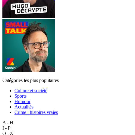
Catégories les plus populaires
Culture et société
Sports
Humour
Actualités
Crime : histoires vraies
A - H
I - P
Q - Z