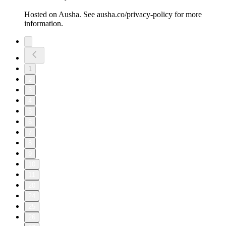
Hosted on Ausha. See ausha.co/privacy-policy for more
information.
1
2
3
4
5
6
7
8
9
10
11
20
24
25
26