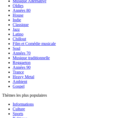
Musique Alternative
Oldies
Années 80
House
Indie
Classique
Jazz
Latino
Chillout
Film et Comédie musicale
Soul
Années 70
Musique traditionnelle
Reggaeton
Années 90
Trance
Heavy Metal
Ambient
Gospel
Thèmes les plus populaires
Informations
Culture
Sports