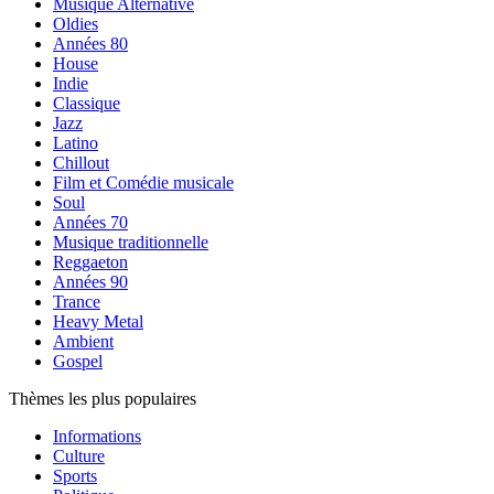
Musique Alternative
Oldies
Années 80
House
Indie
Classique
Jazz
Latino
Chillout
Film et Comédie musicale
Soul
Années 70
Musique traditionnelle
Reggaeton
Années 90
Trance
Heavy Metal
Ambient
Gospel
Thèmes les plus populaires
Informations
Culture
Sports