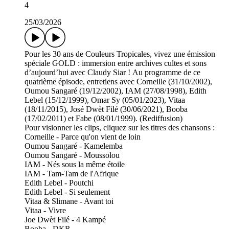
4
25/03/2026
Pour les 30 ans de Couleurs Tropicales, vivez une émission
spéciale GOLD : immersion entre archives cultes et sons
d’aujourd’hui avec Claudy Siar ! Au programme de ce
quatrième épisode, entretiens avec Corneille (31/10/2002),
Oumou Sangaré (19/12/2002), IAM (27/08/1998), Edith
Lebel (15/12/1999), Omar Sy (05/01/2023), Vitaa
(18/11/2015), José Dwèt Filé (30/06/2021), Booba
(17/02/2011) et Fabe (08/01/1999). (Rediffusion)
Pour visionner les clips, cliquez sur les titres des chansons :
Corneille - Parce qu'on vient de loin
Oumou Sangaré - Kamelemba
Oumou Sangaré - Moussolou
IAM - Nés sous la même étoile
IAM - Tam-Tam de l'Afrique
Edith Lebel - Poutchi
Edith Lebel - Si seulement
Vitaa & Slimane - Avant toi
Vitaa - Vivre
Joe Dwèt Filé - 4 Kampé
Booba - DKR