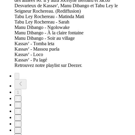
des années 90. Il y aura Jocelyne Beroard et Jacob
Desvarieux de Kassav', Manu Dibango et Tabu Ley le
Seigneur Rochereau. (Rediffusion)
Tabu Ley Rochereau - Matinda Mati
Tabu Ley Rochereau - Sarah
Manu Dibango - Ngolowake
Manu Dibango - À la claire fontaine
Manu Dibango - Soir au village
Kassav' - Tomba leta
Kassav' - Massou puela
Kassav' - Loco
Kassav' - Pa lagé
Retrouvez notre playlist sur Deezer.
1
2
3
4
5
6
7