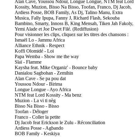
Alan Cave, Youssou Ndour, Longue Longue, NTM feat Lord
Kossity, Muzion, Bisso Na Bisso, Toofan, Franco, Dj Jacob,
Ardiess Posse, BOB Family, As Dj, Talino Manu, Extra
Musica, Fally Ipupa, Fanny J, Richard Flash, Sekouba
Bambino, Smarty, Innoss B, King Mensah, Tiken Jah Fakoly,
Yemi Alade et Joe Dwet Filé. (Rediffusion)
Pour visionner les clips, cliquez sur les titres des chansons :
Ismaël Lo - Jammu Africa
Alliance Ethnik - Respect
Koffi Olomidé - Loi
Papa Wemba - Show me the way
Slaï - Flamme
Kaysha feat. Mike Organiz' - Bounce baby
Danialou Sagbohan - Zemihin
Alan Cave - Se pa pou dat
Youssou Ndour - Birima
Longue Longue - Ayo Africa
NTM feat Lord Kossity - Ma benz
Muzion - La vi ti nèg
Bisso Na Bisso - Bisso
Toofan - Déloger
Franco - Coller la petite
Dj Jacob feat Erickson le Zulu - Réconciliation
Ardiess Posse - Agbando
BOB Family - Keskiya