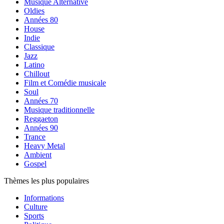
Musique Alternative
Oldies
Années 80
House
Indie
Classique
Jazz
Latino
Chillout
Film et Comédie musicale
Soul
Années 70
Musique traditionnelle
Reggaeton
Années 90
Trance
Heavy Metal
Ambient
Gospel
Thèmes les plus populaires
Informations
Culture
Sports