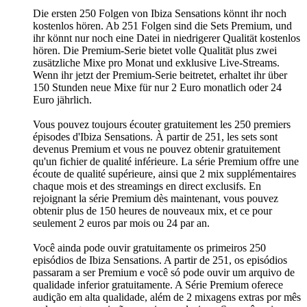
Die ersten 250 Folgen von Ibiza Sensations könnt ihr noch
kostenlos hören. Ab 251 Folgen sind die Sets Premium, und
ihr könnt nur noch eine Datei in niedrigerer Qualität kostenlos
hören. Die Premium-Serie bietet volle Qualität plus zwei
zusätzliche Mixe pro Monat und exklusive Live-Streams.
Wenn ihr jetzt der Premium-Serie beitretet, erhaltet ihr über
150 Stunden neue Mixe für nur 2 Euro monatlich oder 24
Euro jährlich.
Vous pouvez toujours écouter gratuitement les 250 premiers
épisodes d'Ibiza Sensations. À partir de 251, les sets sont
devenus Premium et vous ne pouvez obtenir gratuitement
qu'un fichier de qualité inférieure. La série Premium offre une
écoute de qualité supérieure, ainsi que 2 mix supplémentaires
chaque mois et des streamings en direct exclusifs. En
rejoignant la série Premium dès maintenant, vous pouvez
obtenir plus de 150 heures de nouveaux mix, et ce pour
seulement 2 euros par mois ou 24 par an.
Você ainda pode ouvir gratuitamente os primeiros 250
episódios de Ibiza Sensations. A partir de 251, os episódios
passaram a ser Premium e você só pode ouvir um arquivo de
qualidade inferior gratuitamente. A Série Premium oferece
audição em alta qualidade, além de 2 mixagens extras por mês