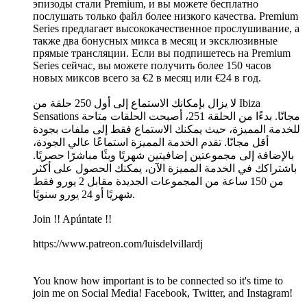
эпизоды стали Premium, и вы можете бесплатно
послушать только файл более низкого качества. Premium
Series предлагает высококачественное прослушивание, а
также два бонусных микса в месяц и эксклюзивные
прямые трансляции. Если вы подпишетесь на Premium
Series сейчас, вы можете получить более 150 часов
новых миксов всего за €2 в месяц или €24 в год.
لا يزال بإمكانك الاستماع إلى أول 250 حلقة من Ibiza
Sensations مجانًا. بدءًا من الحلقة 251، أصبحت الحلقات متاحة
للخدمة المميزة، حيث يمكنك الاستماع فقط إلى ملفات بجودة
أقل مجانًا. تقدم الخدمة المميزة استماعًا عالي الجودة،
بالإضافة إلى مجموعتين إضافيتين شهريًا وبثًا مباشرًا حصريًا.
باشتراكك في الخدمة المميزة الآن، يمكنك الحصول على أكثر
من 150 ساعة من المجموعات الجديدة مقابل 2 يورو فقط
شهريًا أو 24 يورو سنويًا.
Join !! Apúntate !!
https://www.patreon.com/luisdelvillardj
You know how important is to be connected so it's time to
join me on Social Media! Facebook, Twitter, and Instagram!