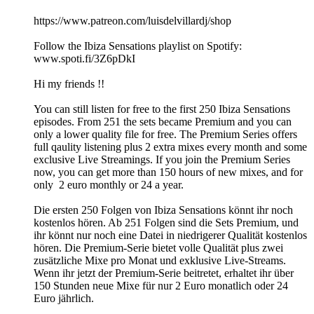
https://www.patreon.com/luisdelvillardj/shop
Follow the Ibiza Sensations playlist on Spotify:
www.spoti.fi/3Z6pDkI
Hi my friends !!
You can still listen for free to the first 250 Ibiza Sensations
episodes. From 251 the sets became Premium and you can
only a lower quality file for free. The Premium Series offers
full qaulity listening plus 2 extra mixes every month and some
exclusive Live Streamings. If you join the Premium Series
now, you can get more than 150 hours of new mixes, and for
only 2 euro monthly or 24 a year.
Die ersten 250 Folgen von Ibiza Sensations könnt ihr noch
kostenlos hören. Ab 251 Folgen sind die Sets Premium, und
ihr könnt nur noch eine Datei in niedrigerer Qualität kostenlos
hören. Die Premium-Serie bietet volle Qualität plus zwei
zusätzliche Mixe pro Monat und exklusive Live-Streams.
Wenn ihr jetzt der Premium-Serie beitretet, erhaltet ihr über
150 Stunden neue Mixe für nur 2 Euro monatlich oder 24
Euro jährlich.