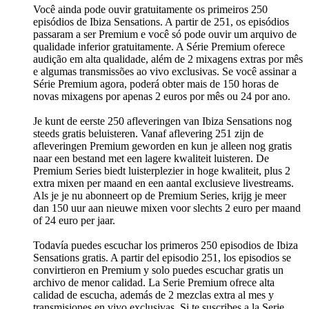
Você ainda pode ouvir gratuitamente os primeiros 250
episódios de Ibiza Sensations. A partir de 251, os episódios
passaram a ser Premium e você só pode ouvir um arquivo de
qualidade inferior gratuitamente. A Série Premium oferece
audição em alta qualidade, além de 2 mixagens extras por mês
e algumas transmissões ao vivo exclusivas. Se você assinar a
Série Premium agora, poderá obter mais de 150 horas de
novas mixagens por apenas 2 euros por mês ou 24 por ano.
Je kunt de eerste 250 afleveringen van Ibiza Sensations nog
steeds gratis beluisteren. Vanaf aflevering 251 zijn de
afleveringen Premium geworden en kun je alleen nog gratis
naar een bestand met een lagere kwaliteit luisteren. De
Premium Series biedt luisterplezier in hoge kwaliteit, plus 2
extra mixen per maand en een aantal exclusieve livestreams.
Als je je nu abonneert op de Premium Series, krijg je meer
dan 150 uur aan nieuwe mixen voor slechts 2 euro per maand
of 24 euro per jaar.
Todavía puedes escuchar los primeros 250 episodios de Ibiza
Sensations gratis. A partir del episodio 251, los episodios se
convirtieron en Premium y solo puedes escuchar gratis un
archivo de menor calidad. La Serie Premium ofrece alta
calidad de escucha, además de 2 mezclas extra al mes y
transmisiones en vivo exclusivas. Si te suscribes a la Serie