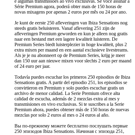
e algumas transmissões ao vivo exclusivas. Se você assinar a
Série Premium agora, poderá obter mais de 150 horas de
novas mixagens por apenas 2 euros por mês ou 24 por ano.
Je kunt de eerste 250 afleveringen van Ibiza Sensations nog
steeds gratis beluisteren. Vanaf aflevering 251 zijn de
afleveringen Premium geworden en kun je alleen nog gratis
naar een bestand met een lagere kwaliteit luisteren. De
Premium Series biedt luisterplezier in hoge kwaliteit, plus 2
extra mixen per maand en een aantal exclusieve livestreams.
Als je je nu abonneert op de Premium Series, krijg je meer
dan 150 uur aan nieuwe mixen voor slechts 2 euro per maand
of 24 euro per jaar.
Todavía puedes escuchar los primeros 250 episodios de Ibiza
Sensations gratis. A partir del episodio 251, los episodios se
convirtieron en Premium y solo puedes escuchar gratis un
archivo de menor calidad. La Serie Premium ofrece alta
calidad de escucha, además de 2 mezclas extra al mes y
transmisiones en vivo exclusivas. Si te suscribes a la Serie
Premium ahora, puedes obtener más de 150 horas de nuevas
mezclas por solo 2 euros al mes o 24 euros al año.
Вы по-прежнему можете бесплатно послушать первые
250 эпизодов Ibiza Sensations. Начиная с эпизода 251,