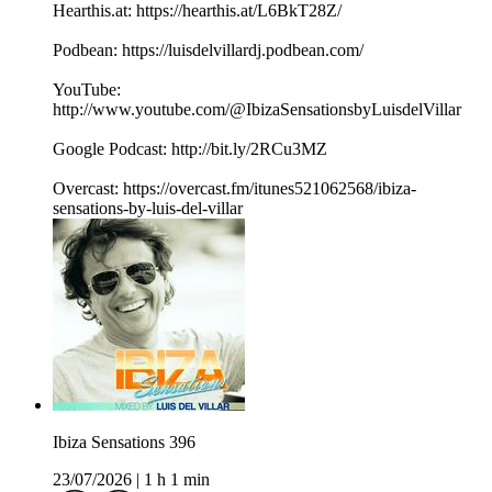
Hearthis.at: https://hearthis.at/L6BkT28Z/
Podbean: https://luisdelvillardj.podbean.com/
YouTube:
http://www.youtube.com/@IbizaSensationsbyLuisdelVillar
Google Podcast: http://bit.ly/2RCu3MZ
Overcast: https://overcast.fm/itunes521062568/ibiza-
sensations-by-luis-del-villar
Ibiza Sensations 396
23/07/2026
|
1 h 1 min