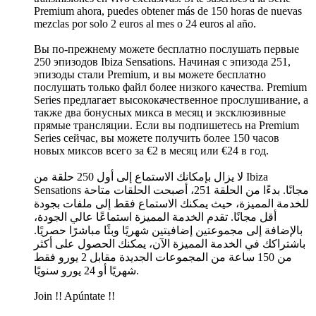
Premium ahora, puedes obtener más de 150 horas de nuevas
mezclas por solo 2 euros al mes o 24 euros al año.
Вы по-прежнему можете бесплатно послушать первые
250 эпизодов Ibiza Sensations. Начиная с эпизода 251,
эпизоды стали Premium, и вы можете бесплатно
послушать только файл более низкого качества. Premium
Series предлагает высококачественное прослушивание, а
также два бонусных микса в месяц и эксклюзивные
прямые трансляции. Если вы подпишетесь на Premium
Series сейчас, вы можете получить более 150 часов
новых миксов всего за €2 в месяц или €24 в год.
لا يزال بإمكانك الاستماع إلى أول 250 حلقة من Ibiza
Sensations مجانًا. بدءًا من الحلقة 251، أصبحت الحلقات متاحة
للخدمة المميزة، حيث يمكنك الاستماع فقط إلى ملفات بجودة
أقل مجانًا. تقدم الخدمة المميزة استماعًا عالي الجودة،
بالإضافة إلى مجموعتين إضافيتين شهريًا وبثًا مباشرًا حصريًا.
باشتراكك في الخدمة المميزة الآن، يمكنك الحصول على أكثر
من 150 ساعة من المجموعات الجديدة مقابل 2 يورو فقط
شهريًا أو 24 يورو سنويًا.
Join !! Apúntate !!