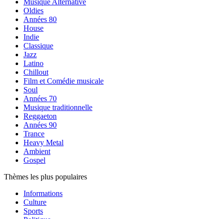
Musique Alternative
Oldies
Années 80
House
Indie
Classique
Jazz
Latino
Chillout
Film et Comédie musicale
Soul
Années 70
Musique traditionnelle
Reggaeton
Années 90
Trance
Heavy Metal
Ambient
Gospel
Thèmes les plus populaires
Informations
Culture
Sports