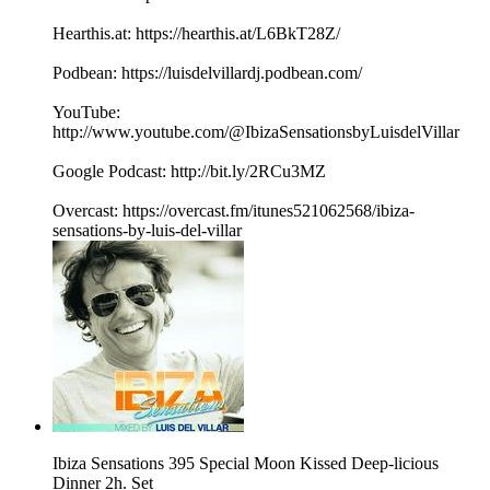
Hearthis.at: https://hearthis.at/L6BkT28Z/
Podbean: https://luisdelvillardj.podbean.com/
YouTube:
http://www.youtube.com/@IbizaSensationsbyLuisdelVillar
Google Podcast: http://bit.ly/2RCu3MZ
Overcast: https://overcast.fm/itunes521062568/ibiza-
sensations-by-luis-del-villar
Ibiza Sensations 395 Special Moon Kissed Deep-licious
Dinner 2h. Set