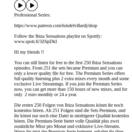
Professional Series:
https://www.patreon.com/luisdelvillardj/shop
Follow the Ibiza Sensations playlist on Spotify:
www.spoti.fi/3Z6pDkI
Hi my friends !!
You can still listen for free to the first 250 Ibiza Sensations
episodes. From 251 the sets became Premium and you can
only a lower quality file for free. The Premium Series offers
full qaulity listening plus 2 extra mixes every month and some
exclusive Live Streamings. If you join the Premium Series
now, you can get more than 150 hours of new mixes, and for
only 2 euro monthly or 24 a year.
Die ersten 250 Folgen von Ibiza Sensations könnt ihr noch
kostenlos hören. Ab 251 Folgen sind die Sets Premium, und
ihr könnt nur noch eine Datei in niedrigerer Qualität kostenlos
hören. Die Premium-Serie bietet volle Qualität plus zwei
zusätzliche Mixe pro Monat und exklusive Live-Streams.
Wenn ihr jetzt der Premium-Serie beitretet, erhaltet ihr über