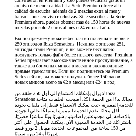
convirtieron en Premium y solo puedes escuchar gratis un
archivo de menor calidad. La Serie Premium ofrece alta
calidad de escucha, además de 2 mezclas extra al mes y
transmisiones en vivo exclusivas. Si te suscribes a la Serie
Premium ahora, puedes obtener más de 150 horas de nuevas
mezclas por solo 2 euros al mes o 24 euros al año.
Вы по-прежнему можете бесплатно послушать первые
250 эпизодов Ibiza Sensations. Начиная с эпизода 251,
эпизоды стали Premium, и вы можете бесплатно
послушать только файл более низкого качества. Premium
Series предлагает высококачественное прослушивание, а
также два бонусных микса в месяц и эксклюзивные
прямые трансляции. Если вы подпишетесь на Premium
Series сейчас, вы можете получить более 150 часов
новых миксов всего за €2 в месяц или €24 в год.
لا يزال بإمكانك الاستماع إلى أول 250 حلقة من Ibiza
Sensations مجانًا. بدءًا من الحلقة 251، أصبحت الحلقات متاحة
للخدمة المميزة، حيث يمكنك الاستماع فقط إلى ملفات بجودة
أقل مجانًا. تقدم الخدمة المميزة استماعًا عالي الجودة،
بالإضافة إلى مجموعتين إضافيتين شهريًا وبثًا مباشرًا حصريًا.
باشتراكك في الخدمة المميزة الآن، يمكنك الحصول على أكثر
من 150 ساعة من المجموعات الجديدة مقابل 2 يورو فقط
شهريًا أو 24 يورو سنويًا.