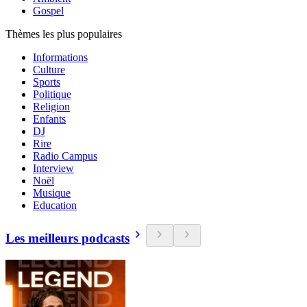
Gospel
Thèmes les plus populaires
Informations
Culture
Sports
Politique
Religion
Enfants
DJ
Rire
Radio Campus
Interview
Noël
Musique
Education
Les meilleurs podcasts