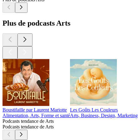
Plus de podcasts Arts
Boustifaille par Laurent Mariotte
Les Goûts Les Couleurs
Alimentation, Arts, Forme et santé
Arts, Business, Design, Marketing
A
Podcasts tendance de Arts
Podcasts tendance de Arts