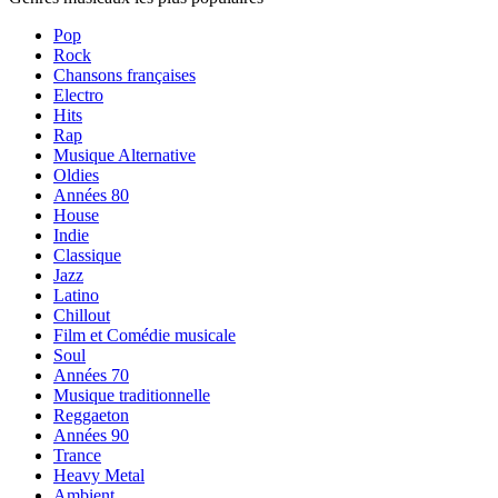
Pop
Rock
Chansons françaises
Electro
Hits
Rap
Musique Alternative
Oldies
Années 80
House
Indie
Classique
Jazz
Latino
Chillout
Film et Comédie musicale
Soul
Années 70
Musique traditionnelle
Reggaeton
Années 90
Trance
Heavy Metal
Ambient