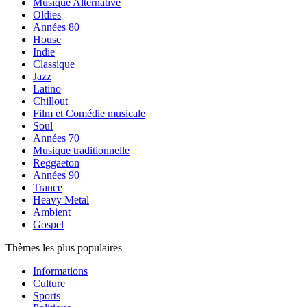
Musique Alternative
Oldies
Années 80
House
Indie
Classique
Jazz
Latino
Chillout
Film et Comédie musicale
Soul
Années 70
Musique traditionnelle
Reggaeton
Années 90
Trance
Heavy Metal
Ambient
Gospel
Thèmes les plus populaires
Informations
Culture
Sports