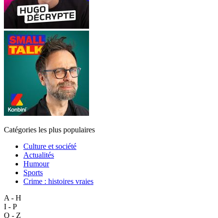
Catégories les plus populaires
Culture et société
Actualités
Humour
Sports
Crime : histoires vraies
A - H
I - P
Q - Z