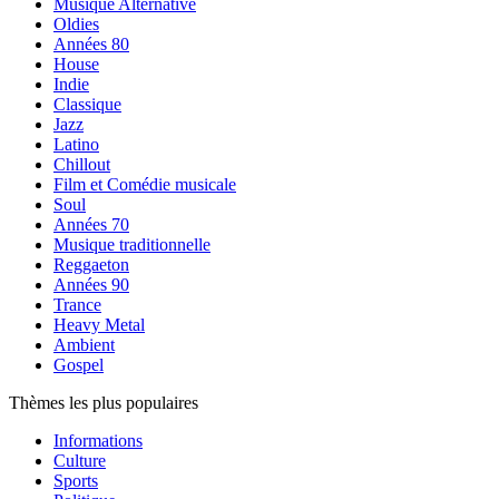
Musique Alternative
Oldies
Années 80
House
Indie
Classique
Jazz
Latino
Chillout
Film et Comédie musicale
Soul
Années 70
Musique traditionnelle
Reggaeton
Années 90
Trance
Heavy Metal
Ambient
Gospel
Thèmes les plus populaires
Informations
Culture
Sports