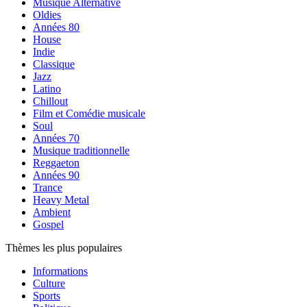
Musique Alternative
Oldies
Années 80
House
Indie
Classique
Jazz
Latino
Chillout
Film et Comédie musicale
Soul
Années 70
Musique traditionnelle
Reggaeton
Années 90
Trance
Heavy Metal
Ambient
Gospel
Thèmes les plus populaires
Informations
Culture
Sports