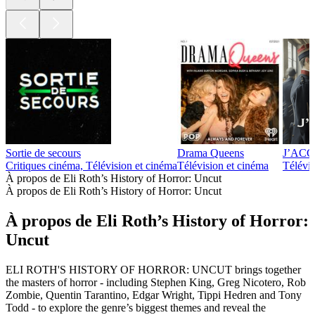
Sortie de secours
Drama Queens
J’ACCUS
Critiques cinéma, Télévision et cinéma
Télévision et cinéma
Télévis
À propos de Eli Roth’s History of Horror: Uncut
À propos de Eli Roth’s History of Horror: Uncut
À propos de Eli Roth’s History of Horror:
Uncut
ELI ROTH'S HISTORY OF HORROR: UNCUT brings together
the masters of horror - including Stephen King, Greg Nicotero, Rob
Zombie, Quentin Tarantino, Edgar Wright, Tippi Hedren and Tony
Todd - to explore the genre’s biggest themes and reveal the