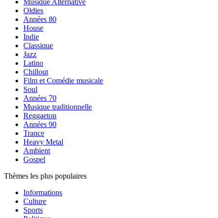
Musique Alternative
Oldies
Années 80
House
Indie
Classique
Jazz
Latino
Chillout
Film et Comédie musicale
Soul
Années 70
Musique traditionnelle
Reggaeton
Années 90
Trance
Heavy Metal
Ambient
Gospel
Thèmes les plus populaires
Informations
Culture
Sports