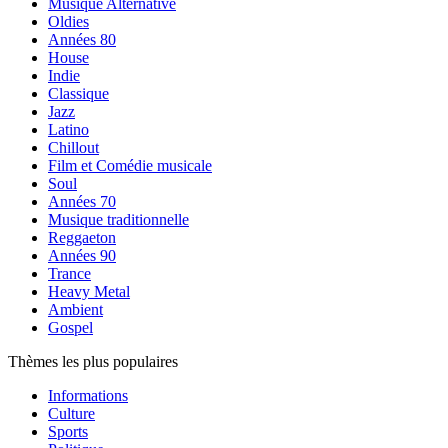
Musique Alternative
Oldies
Années 80
House
Indie
Classique
Jazz
Latino
Chillout
Film et Comédie musicale
Soul
Années 70
Musique traditionnelle
Reggaeton
Années 90
Trance
Heavy Metal
Ambient
Gospel
Thèmes les plus populaires
Informations
Culture
Sports