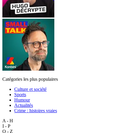
Catégories les plus populaires
Culture et société
Sports
Humour
Actualités
Crime : histoires vraies
A - H
I - P
Q - Z