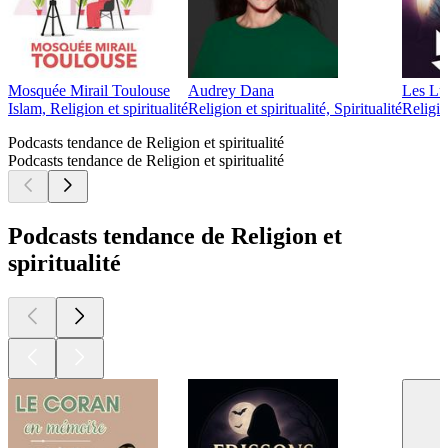
Mosquée Mirail Toulouse
Audrey Dana
Les Lu
Islam, Religion et spiritualité
Religion et spiritualité, Spiritualité
Religion
Podcasts tendance de Religion et spiritualité
Podcasts tendance de Religion et spiritualité
Podcasts tendance de Religion et
spiritualité