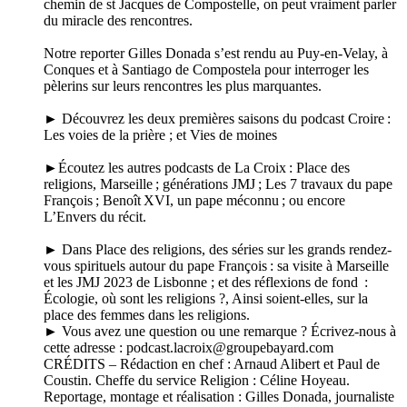
chemin de st Jacques de Compostelle, on peut vraiment parler
du miracle des rencontres.
Notre reporter Gilles Donada s’est rendu au Puy-en-Velay, à
Conques et à Santiago de Compostela pour interroger les
pèlerins sur leurs rencontres les plus marquantes.
► Découvrez les deux premières saisons du podcast Croire :
Les voies de la prière ; et Vies de moines
►Écoutez les autres podcasts de La Croix : Place des
religions, Marseille ; générations JMJ ; Les 7 travaux du pape
François ; Benoît XVI, un pape méconnu ; ou encore
L’Envers du récit.
► Dans Place des religions, des séries sur les grands rendez-
vous spirituels autour du pape François : sa visite à Marseille
et les JMJ 2023 de Lisbonne ; et des réflexions de fond :
Écologie, où sont les religions ?, Ainsi soient-elles, sur la
place des femmes dans les religions.
► Vous avez une question ou une remarque ? Écrivez-nous à
cette adresse : podcast.lacroix@groupebayard.com
CRÉDITS – Rédaction en chef : Arnaud Alibert et Paul de
Coustin. Cheffe du service Religion : Céline Hoyeau.
Reportage, montage et réalisation : Gilles Donada, journaliste