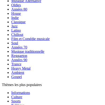
Musique Alternative
Oldies
Années 80
House
Indie
Classique
Jazz
Latino
Chillout
Film et Comédie musicale
Soul
Années 70
Musique traditionnelle
Reggaeton
Années 90
Trance
Heavy Metal
Ambient
Gospel
Thèmes les plus populaires
Informations
Culture
Sports