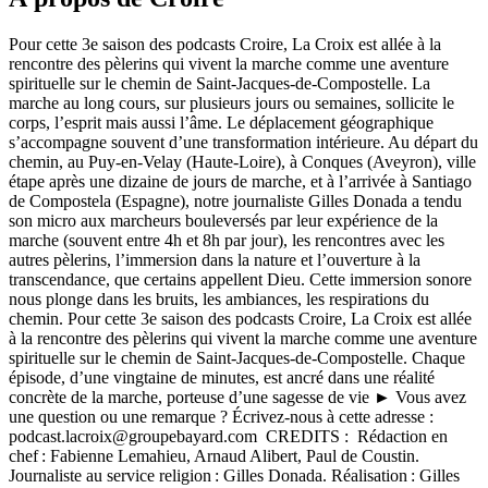
Pour cette 3e saison des podcasts Croire, La Croix est allée à la
rencontre des pèlerins qui vivent la marche comme une aventure
spirituelle sur le chemin de Saint-Jacques-de-Compostelle. La
marche au long cours, sur plusieurs jours ou semaines, sollicite le
corps, l’esprit mais aussi l’âme. Le déplacement géographique
s’accompagne souvent d’une transformation intérieure. Au départ du
chemin, au Puy-en-Velay (Haute-Loire), à Conques (Aveyron), ville
étape après une dizaine de jours de marche, et à l’arrivée à Santiago
de Compostela (Espagne), notre journaliste Gilles Donada a tendu
son micro aux marcheurs bouleversés par leur expérience de la
marche (souvent entre 4h et 8h par jour), les rencontres avec les
autres pèlerins, l’immersion dans la nature et l’ouverture à la
transcendance, que certains appellent Dieu. Cette immersion sonore
nous plonge dans les bruits, les ambiances, les respirations du
chemin. Pour cette 3e saison des podcasts Croire, La Croix est allée
à la rencontre des pèlerins qui vivent la marche comme une aventure
spirituelle sur le chemin de Saint-Jacques-de-Compostelle. Chaque
épisode, d’une vingtaine de minutes, est ancré dans une réalité
concrète de la marche, porteuse d’une sagesse de vie ► Vous avez
une question ou une remarque ? Écrivez-nous à cette adresse :
podcast.lacroix@groupebayard.com CREDITS : Rédaction en
chef : Fabienne Lemahieu, Arnaud Alibert, Paul de Coustin.
Journaliste au service religion : Gilles Donada. Réalisation : Gilles