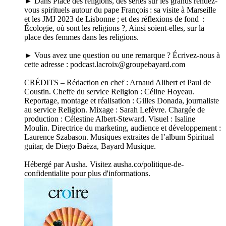
► Dans Place des religions, des séries sur les grands rendez-
vous spirituels autour du pape François : sa visite à Marseille
et les JMJ 2023 de Lisbonne ; et des réflexions de fond :
Écologie, où sont les religions ?, Ainsi soient-elles, sur la
place des femmes dans les religions.
► Vous avez une question ou une remarque ? Écrivez-nous à
cette adresse : podcast.lacroix@groupebayard.com
CRÉDITS – Rédaction en chef : Arnaud Alibert et Paul de
Coustin. Cheffe du service Religion : Céline Hoyeau.
Reportage, montage et réalisation : Gilles Donada, journaliste
au service Religion. Mixage : Sarah Lefèvre. Chargée de
production : Célestine Albert-Steward. Visuel : Isaline
Moulin. Directrice du marketing, audience et développement :
Laurence Szabason. Musiques extraites de l’album Spiritual
guitar, de Diego Baëza, Bayard Musique.
Hébergé par Ausha. Visitez ausha.co/politique-de-
confidentialite pour plus d'informations.