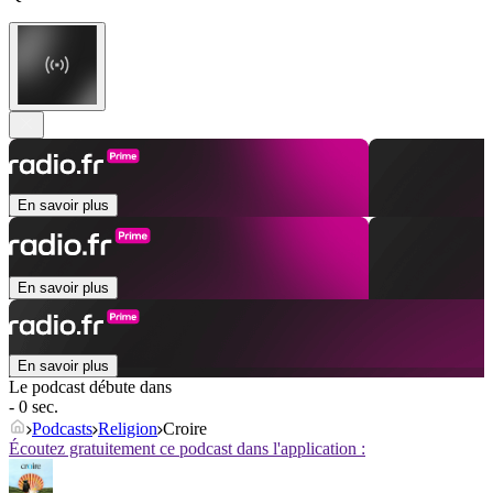
En savoir plus
En savoir plus
En savoir plus
Le podcast débute dans
- 0 sec.
Podcasts
Religion
Croire
Écoutez gratuitement ce podcast dans l'application :