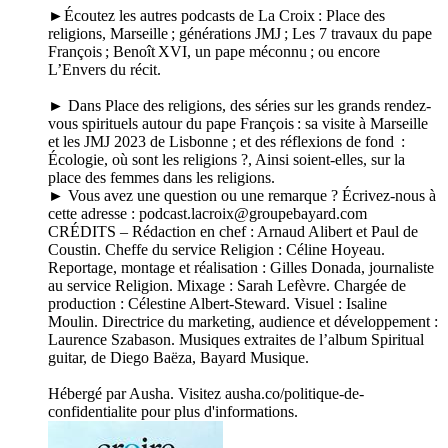
►Écoutez les autres podcasts de La Croix : Place des
religions, Marseille ; générations JMJ ; Les 7 travaux du pape
François ; Benoît XVI, un pape méconnu ; ou encore
L’Envers du récit.
► Dans Place des religions, des séries sur les grands rendez-
vous spirituels autour du pape François : sa visite à Marseille
et les JMJ 2023 de Lisbonne ; et des réflexions de fond :
Écologie, où sont les religions ?, Ainsi soient-elles, sur la
place des femmes dans les religions.
► Vous avez une question ou une remarque ? Écrivez-nous à
cette adresse : podcast.lacroix@groupebayard.com
CRÉDITS – Rédaction en chef : Arnaud Alibert et Paul de
Coustin. Cheffe du service Religion : Céline Hoyeau.
Reportage, montage et réalisation : Gilles Donada, journaliste
au service Religion. Mixage : Sarah Lefèvre. Chargée de
production : Célestine Albert-Steward. Visuel : Isaline
Moulin. Directrice du marketing, audience et développement :
Laurence Szabason. Musiques extraites de l’album Spiritual
guitar, de Diego Baëza, Bayard Musique.
Hébergé par Ausha. Visitez ausha.co/politique-de-
confidentialite pour plus d'informations.