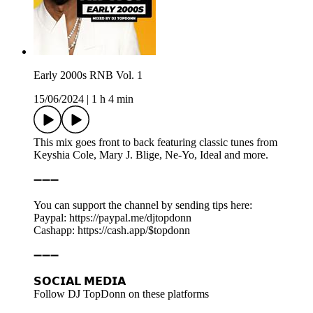
Early 2000s RNB Vol. 1
15/06/2024
|
1 h 4 min
This mix goes front to back featuring classic tunes from
Keyshia Cole, Mary J. Blige, Ne-Yo, Ideal and more.
➖➖➖
You can support the channel by sending tips here:
Paypal: https://paypal.me/djtopdonn
Cashapp: https://cash.app/$topdonn
➖➖➖
𝗦𝗢𝗖𝗜𝗔𝗟 𝗠𝗘𝗗𝗜𝗔
Follow DJ TopDonn on these platforms