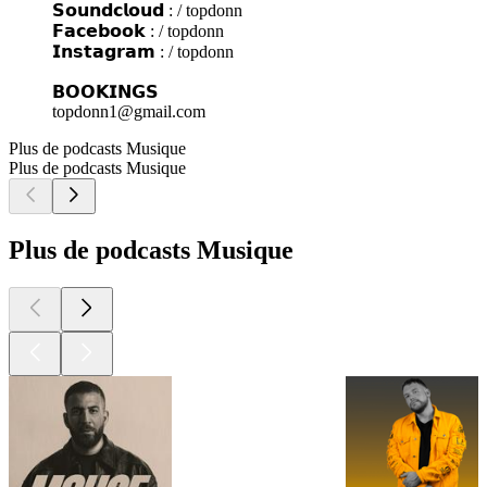
𝗦𝗼𝘂𝗻𝗱𝗰𝗹𝗼𝘂𝗱 : / topdonn
𝗙𝗮𝗰𝗲𝗯𝗼𝗼𝗸 : / topdonn
𝗜𝗻𝘀𝘁𝗮𝗴𝗿𝗮𝗺 : / topdonn
𝗕𝗢𝗢𝗞𝗜𝗡𝗚𝗦
topdonn1@gmail.com
Plus de podcasts Musique
Plus de podcasts Musique
Plus de podcasts Musique