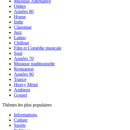
Musique Alternative
Oldies
Années 80
House
Indie
Classique
Jazz
Latino
Chillout
Film et Comédie musicale
Soul
Années 70
Musique traditionnelle
Reggaeton
Années 90
Trance
Heavy Metal
Ambient
Gospel
Thèmes les plus populaires
Informations
Culture
Sports