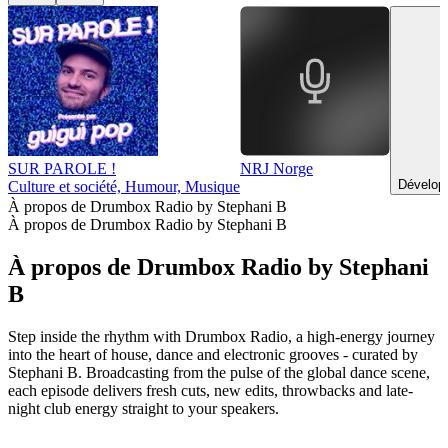
SUR PAROLE !
NRJ Norge
Dévelop
Culture et société, Humour, Musique
À propos de Drumbox Radio by Stephani B
À propos de Drumbox Radio by Stephani B
À propos de Drumbox Radio by Stephani
B
Step inside the rhythm with Drumbox Radio, a high-energy journey
into the heart of house, dance and electronic grooves - curated by
Stephani B. Broadcasting from the pulse of the global dance scene,
each episode delivers fresh cuts, new edits, throwbacks and late-
night club energy straight to your speakers.
Site web du podcast