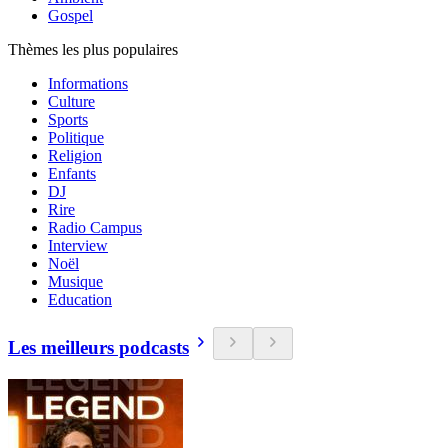
Gospel
Thèmes les plus populaires
Informations
Culture
Sports
Politique
Religion
Enfants
DJ
Rire
Radio Campus
Interview
Noël
Musique
Education
Les meilleurs podcasts