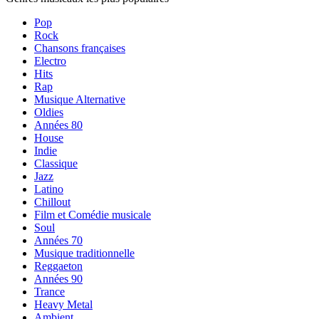
Pop
Rock
Chansons françaises
Electro
Hits
Rap
Musique Alternative
Oldies
Années 80
House
Indie
Classique
Jazz
Latino
Chillout
Film et Comédie musicale
Soul
Années 70
Musique traditionnelle
Reggaeton
Années 90
Trance
Heavy Metal
Ambient