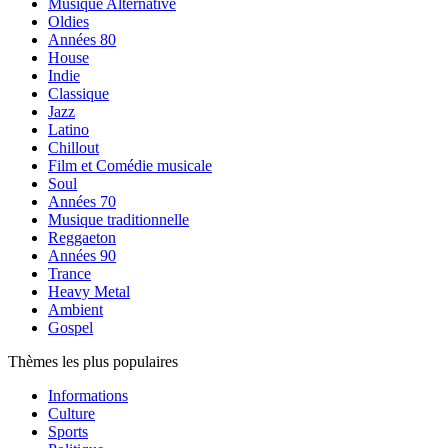
Musique Alternative
Oldies
Années 80
House
Indie
Classique
Jazz
Latino
Chillout
Film et Comédie musicale
Soul
Années 70
Musique traditionnelle
Reggaeton
Années 90
Trance
Heavy Metal
Ambient
Gospel
Thèmes les plus populaires
Informations
Culture
Sports