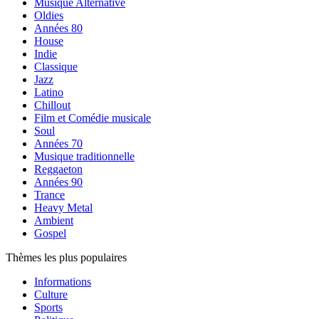
Musique Alternative
Oldies
Années 80
House
Indie
Classique
Jazz
Latino
Chillout
Film et Comédie musicale
Soul
Années 70
Musique traditionnelle
Reggaeton
Années 90
Trance
Heavy Metal
Ambient
Gospel
Thèmes les plus populaires
Informations
Culture
Sports