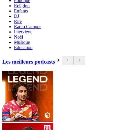
Politique
Religion
Enfants
DJ
Rire
Radio Campus
Interview
Noël
Musique
Education
Les meilleurs podcasts