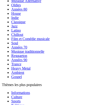
Musique Alternative
Oldies
Années 80
House
Indie
Classique
Jazz
Latino
Chillout
Film et Comédie musicale
Soul
Années 70
Musique traditionnelle
Reggaeton
Années 90
Trance
Heavy Metal
Ambient
Gospel
Thèmes les plus populaires
Informations
Culture
Sports