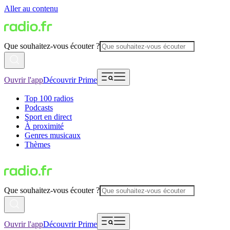
Aller au contenu
Que souhaitez-vous écouter ?
Ouvrir l'app
Découvrir Prime
Top 100 radios
Podcasts
Sport en direct
À proximité
Genres musicaux
Thèmes
Que souhaitez-vous écouter ?
Ouvrir l'app
Découvrir Prime