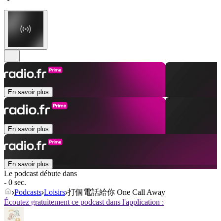
En savoir plus
En savoir plus
En savoir plus
Le podcast débute dans
- 0 sec.
Podcasts
Loisirs
打個電話給你 One Call Away
Écoutez gratuitement ce podcast dans l'application :