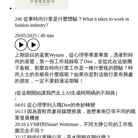
246 從事時尚行業是什麼體驗？What it takes to work in
fashion industry?
29/05/2025
|
49 min
上期節目的嘉賓Wytane，從心理學專業畢業，憑著對時
尚的喜愛，第一份工作就錄取了Dior，並從此在這個圈
子紮根。那麼在時尚行業工作是一種什麼樣的體驗？時
尚人士的衣櫥長什麼樣呢？如果你是對這個行業有興趣
的朋友，一定不要錯過這期喔！
(從這期開始讓我們走上AI生成時間碼的不歸路）
/
04:01 從心理學到入職Dior的奇妙轉變
16:13 因為賣鞋而參與媒體推廣，遊歷東南亞等不同的職
業發展機會
20:16 LVMH到Stuart Weitzman，不同大牌公司的工作氛
圍完全不同？
32:27 時尚行業辦公室：茶水間都在聊什麼？