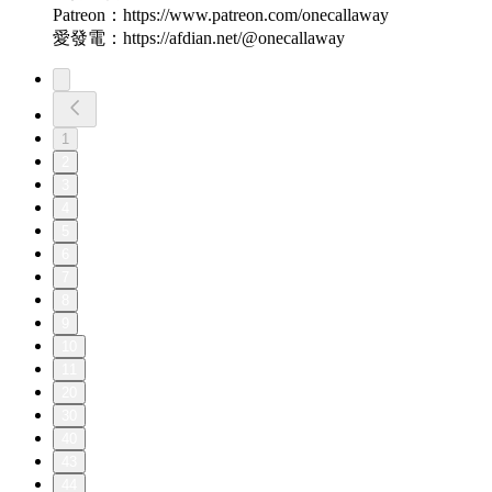
Patreon：https://www.patreon.com/onecallaway
愛發電：https://afdian.net/@onecallaway
1
2
3
4
5
6
7
8
9
10
11
20
30
40
43
44