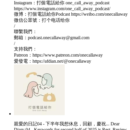
Instagram：打個電話給你 one_call_away_podcast
https://www.instagram.com/one_call_away_podcast/
微博：打個電話給你Podcast https://weibo.com/onecallaway
微信公眾號：打个电话给你
/
聯繫我們：
郵箱：podcast.onecallaway@gmail.com
/
支持我們：
Patreon：https://www.patreon.com/onecallaway
愛發電：https://afdian.net/@onecallaway
親愛的日記04 - 下半年我想休息，回顧，慶祝... Dear
Diary 04 - Keywords for second half of 2025 is Rest, Review