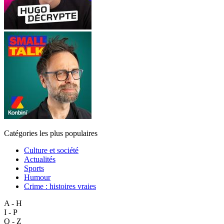
Catégories les plus populaires
Culture et société
Actualités
Sports
Humour
Crime : histoires vraies
A - H
I - P
Q - Z