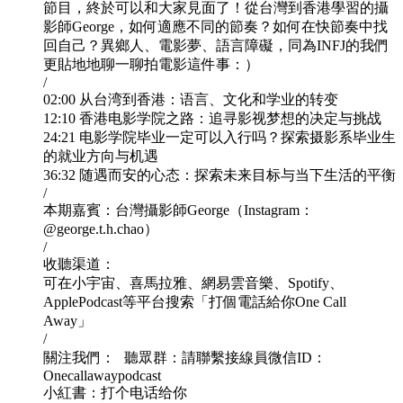
節目，終於可以和大家見面了！從台灣到香港學習的攝
影師George，如何適應不同的節奏？如何在快節奏中找
回自己？異鄉人、電影夢、語言障礙，同為INFJ的我們
更貼地地聊一聊拍電影這件事：）
/
02:00 从台湾到香港：语言、文化和学业的转变
12:10 香港电影学院之路：追寻影视梦想的决定与挑战
24:21 电影学院毕业一定可以入行吗？探索摄影系毕业生
的就业方向与机遇
36:32 随遇而安的心态：探索未来目标与当下生活的平衡
/
本期嘉賓：台灣攝影師George（Instagram：
@george.t.h.chao）
/
收聽渠道：
可在小宇宙、喜馬拉雅、網易雲音樂、Spotify、
ApplePodcast等平台搜索「打個電話給你One Call
Away」
/
關注我們： 聽眾群：請聯繫接線員微信ID：
Onecallawaypodcast
小紅書：打个电话给你