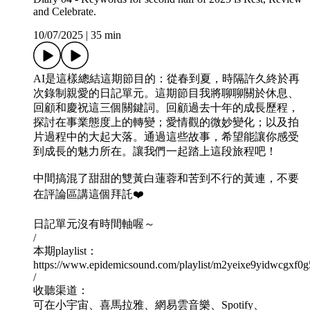
and Celebrate.
10/07/2025
|
35 min
AI是這樣總結這期節目的：從春到夏，時隔許久終於再
次錄制親愛的日記單元。這期節目我將聊聊關於休息、
回顧和慶祝這三個關鍵詞。回顧過去十年的成長歷程，
探討在事業態度上的轉變；愛情觀的微妙變化；以及拍
片過程中的大起大落。通過這些故事，希望能讓你感受
到成長的魅力所在。讓我們一起踏上這段旅程吧！
中間搞混了甜甜的雙黃白蓮蓉和苦到不行的黃連，不要
在評論區講這個拜託❤️
日記單元沒有時間軸喔～
/
本期playlist：
https://www.epidemicsound.com/playlist/m2yeixe9yidwcgxf0g
/
收聽渠道：
可在小宇宙、喜馬拉雅、網易雲音樂、Spotify、