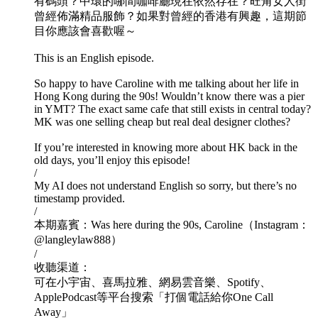
有碼頭？中環的哪間咖啡廳現在依然存在？旺角女人街
曾經佈滿精品服飾？如果對曾經的香港有興趣，這期節
目你應該會喜歡喔～
This is an English episode.
So happy to have Caroline with me talking about her life in
Hong Kong during the 90s! Wouldn’t know there was a pier
in YMT? The exact same cafe that still exists in central today?
MK was one selling cheap but real deal designer clothes?
If you’re interested in knowing more about HK back in the
old days, you’ll enjoy this episode!
/
My AI does not understand English so sorry, but there’s no
timestamp provided.
/
本期嘉賓：Was here during the 90s, Caroline（Instagram：
@langleylaw888）
/
收聽渠道：
可在小宇宙、喜馬拉雅、網易雲音樂、Spotify、
ApplePodcast等平台搜索「打個電話給你One Call
Away」