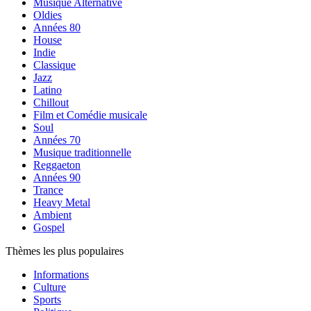
Musique Alternative
Oldies
Années 80
House
Indie
Classique
Jazz
Latino
Chillout
Film et Comédie musicale
Soul
Années 70
Musique traditionnelle
Reggaeton
Années 90
Trance
Heavy Metal
Ambient
Gospel
Thèmes les plus populaires
Informations
Culture
Sports