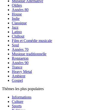
Musique Alternative
Oldies
Années 80
House
Indie
Classique
Jazz
Latino
Chillout
Film et Comédie musicale
Soul
Années 70
Musique traditionnelle
Reggaeton
Années 90
Trance
Heavy Metal
Ambient
Gospel
Thèmes les plus populaires
Informations
Culture
Sports