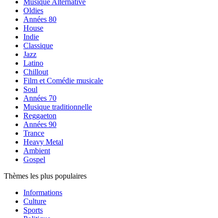
Musique Alternative
Oldies
Années 80
House
Indie
Classique
Jazz
Latino
Chillout
Film et Comédie musicale
Soul
Années 70
Musique traditionnelle
Reggaeton
Années 90
Trance
Heavy Metal
Ambient
Gospel
Thèmes les plus populaires
Informations
Culture
Sports