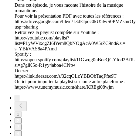
Dans cet épisode, je vous raconte l'histoire de la musique
romantique.
Pour voir la présentation PDF avec toutes les références :
https://drive.google.com/file/d/13dEIpqc0kU5lwS0PMZsmrO
usp=sharing
Retrouvez la playlist complète sur Youtube :
https://youtube.com/playlist?
list=PLyWVixcgZI6lYem8QbNOgAcA0W5rZC9nd&si=-
s_YBkVAS8a4PAmd
Spotify :
https://open.spotify.com/playlist/11Gwqg0nBoeQGYfod2AfIU
si=g7glK5o-R1yy4aboa4CNtw
Deezer :
https://link.deezer.com/s/32cqQLzYBBObTaqFfte9T
Ou ici pour importer la playlist sur toute autre plateforme :
https://www.tunemymusic.com/share/KREgi08wjm
1
2
3
4