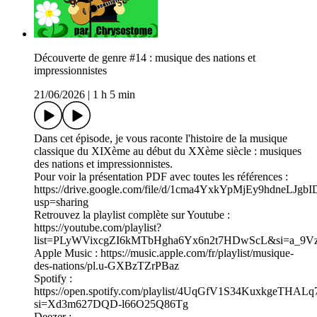
Découverte de genre #14 : musique des nations et
impressionnistes
21/06/2026
|
1 h 5 min
Dans cet épisode, je vous raconte l'histoire de la musique
classique du XIXème au début du XXème siècle : musiques
des nations et impressionnistes.
Pour voir la présentation PDF avec toutes les références :
https://drive.google.com/file/d/1cma4YxkYpMjEy9hdneLJg
usp=sharing
Retrouvez la playlist complète sur Youtube :
https://youtube.com/playlist?
list=PLyWVixcgZI6kMTbHgha6Yx6n2t7HDwScL&si=a_9
Apple Music : https://music.apple.com/fr/playlist/musique-
des-nations/pl.u-GXBzTZrPBaz
Spotify :
https://open.spotify.com/playlist/4UqGfV1S34KuxkgeTHALq
si=Xd3m627DQD-l66O25Q86Tg
Deezer :