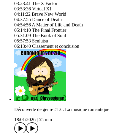
03:23:41 The X Factor
03:53:36 Virtual XI
04:11:22 Brave New World
04:37:55 Dance of Death
04:54:56 A Matter of Life and Death
05:14:10 The Final Frontier
05:31:09 The Book of Soul
05:57:53 Senjutsu
06:13:40 Classement et conclusion
Découverte de genre #13 : La musique romantique
18/01/2026
|
55 min