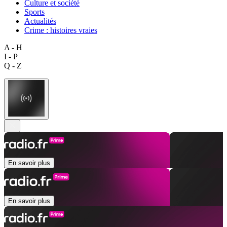
Culture et société
Sports
Actualités
Crime : histoires vraies
A - H
I - P
Q - Z
En savoir plus
En savoir plus