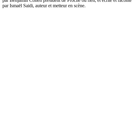
par Benjamin Cohen président de Proche ou rien, et écrite et raconté
par Ismaël Saidi, auteur et metteur en scène.
Site web du podcast