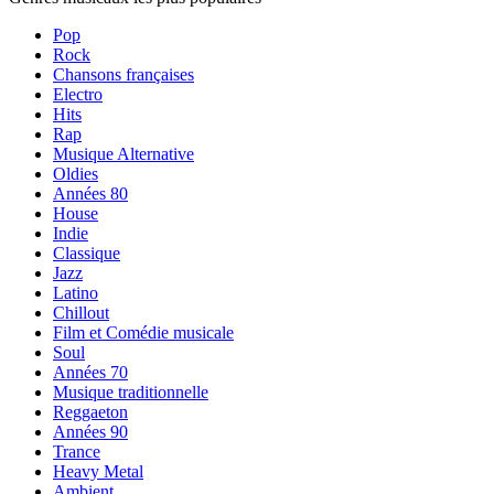
Pop
Rock
Chansons françaises
Electro
Hits
Rap
Musique Alternative
Oldies
Années 80
House
Indie
Classique
Jazz
Latino
Chillout
Film et Comédie musicale
Soul
Années 70
Musique traditionnelle
Reggaeton
Années 90
Trance
Heavy Metal
Ambient