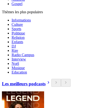
Gospel
Thèmes les plus populaires
Informations
Culture
Sports
Politique
Religion
Enfants
DJ
Rire
Radio Campus
Interview
Noël
Musique
Education
Les meilleurs podcasts