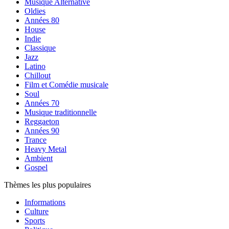
Musique Alternative
Oldies
Années 80
House
Indie
Classique
Jazz
Latino
Chillout
Film et Comédie musicale
Soul
Années 70
Musique traditionnelle
Reggaeton
Années 90
Trance
Heavy Metal
Ambient
Gospel
Thèmes les plus populaires
Informations
Culture
Sports