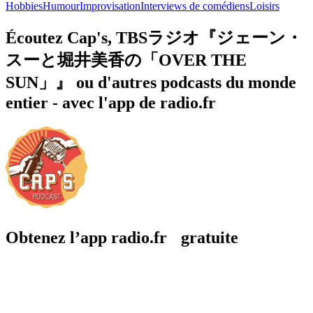
Hobbies
Humour
Improvisation
Interviews de comédiens
Loisirs
Écoutez Cap's, TBSラジオ『ジェーン・
スーと堀井美香の「OVER THE
SUN」』 ou d'autres podcasts du monde
entier - avec l'app de radio.fr
Obtenez l’app radio.fr gratuite