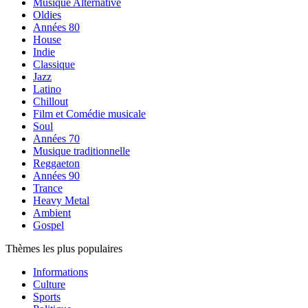
Musique Alternative
Oldies
Années 80
House
Indie
Classique
Jazz
Latino
Chillout
Film et Comédie musicale
Soul
Années 70
Musique traditionnelle
Reggaeton
Années 90
Trance
Heavy Metal
Ambient
Gospel
Thèmes les plus populaires
Informations
Culture
Sports