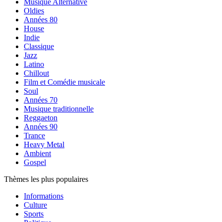
Musique Alternative
Oldies
Années 80
House
Indie
Classique
Jazz
Latino
Chillout
Film et Comédie musicale
Soul
Années 70
Musique traditionnelle
Reggaeton
Années 90
Trance
Heavy Metal
Ambient
Gospel
Thèmes les plus populaires
Informations
Culture
Sports