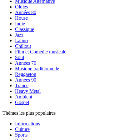
Musique Alternative
Oldies
Années 80
House
Indie
Classique
Jazz
Latino
Chillout
Film et Comédie musicale
Soul
Années 70
Musique traditionnelle
Reggaeton
Années 90
Trance
Heavy Metal
Ambient
Gospel
Thèmes les plus populaires
Informations
Culture
Sports