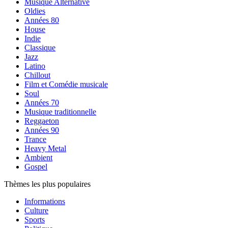
Musique Alternative
Oldies
Années 80
House
Indie
Classique
Jazz
Latino
Chillout
Film et Comédie musicale
Soul
Années 70
Musique traditionnelle
Reggaeton
Années 90
Trance
Heavy Metal
Ambient
Gospel
Thèmes les plus populaires
Informations
Culture
Sports