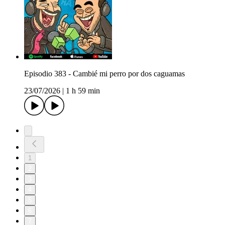
Episodio 383 - Cambié mi perro por dos caguamas
23/07/2026
|
1 h 59 min
1
2
3
4
5
6
7