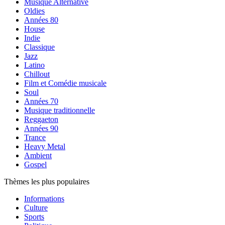
Musique Alternative
Oldies
Années 80
House
Indie
Classique
Jazz
Latino
Chillout
Film et Comédie musicale
Soul
Années 70
Musique traditionnelle
Reggaeton
Années 90
Trance
Heavy Metal
Ambient
Gospel
Thèmes les plus populaires
Informations
Culture
Sports