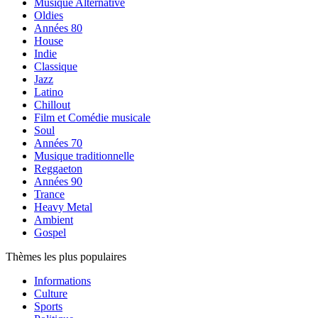
Musique Alternative
Oldies
Années 80
House
Indie
Classique
Jazz
Latino
Chillout
Film et Comédie musicale
Soul
Années 70
Musique traditionnelle
Reggaeton
Années 90
Trance
Heavy Metal
Ambient
Gospel
Thèmes les plus populaires
Informations
Culture
Sports