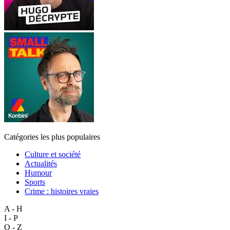
Catégories les plus populaires
Culture et société
Actualités
Humour
Sports
Crime : histoires vraies
A - H
I - P
Q - Z