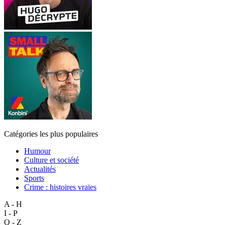
Catégories les plus populaires
Humour
Culture et société
Actualités
Sports
Crime : histoires vraies
A - H
I - P
Q - Z