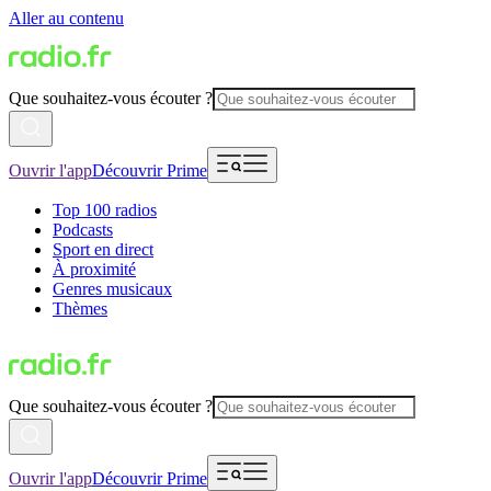
Aller au contenu
Que souhaitez-vous écouter ?
Ouvrir l'app
Découvrir Prime
Top 100 radios
Podcasts
Sport en direct
À proximité
Genres musicaux
Thèmes
Que souhaitez-vous écouter ?
Ouvrir l'app
Découvrir Prime