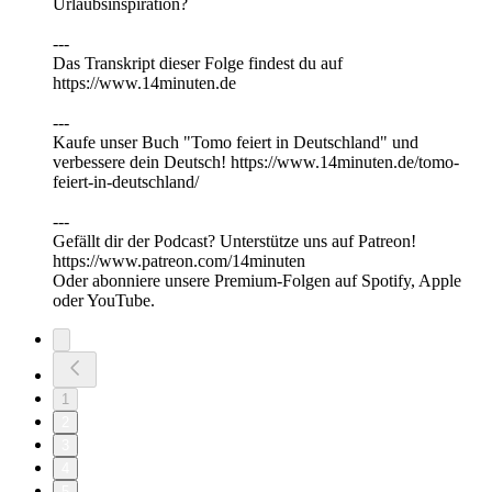
Urlaubsinspiration?
---
Das Transkript dieser Folge findest du auf
https://⁠⁠⁠⁠⁠⁠⁠⁠⁠⁠⁠⁠www.14minuten.de
⁠⁠⁠⁠⁠⁠⁠⁠⁠⁠---
Kaufe unser Buch "Tomo feiert in Deutschland" und
verbessere dein Deutsch! https://www.14minuten.de/tomo-
feiert-in-deutschland/
---
Gefällt dir der Podcast? Unterstütze uns auf ⁠⁠⁠⁠⁠⁠⁠⁠⁠⁠⁠⁠Patreon⁠⁠⁠⁠⁠⁠⁠⁠⁠⁠⁠⁠!
https://www.patreon.com/14minuten
Oder abonniere unsere Premium-Folgen auf Spotify, Apple
oder YouTube.
1
2
3
4
5