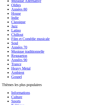
Musique Alternative
Oldies
Années 80
House
Indie
Classique
Jazz
Latino
Chillout
Film et Comédie musicale
Soul
Années 70
Musique traditionnelle
Reggaeton
Années 90
Trance
Heavy Metal
Ambient
Gospel
Thèmes les plus populaires
Informations
Culture
Sports