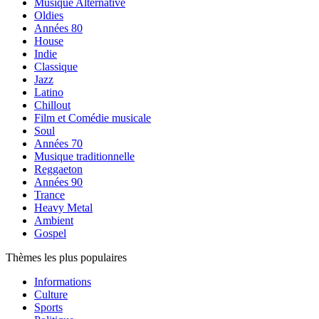
Musique Alternative
Oldies
Années 80
House
Indie
Classique
Jazz
Latino
Chillout
Film et Comédie musicale
Soul
Années 70
Musique traditionnelle
Reggaeton
Années 90
Trance
Heavy Metal
Ambient
Gospel
Thèmes les plus populaires
Informations
Culture
Sports