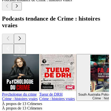
Podcasts tendance de Crime : histoires
vraies
Psychologue du crime
Tueur de DRH
South Australia Police
Crime : histo
Crime : histoires vraies
Crime : histoires vraies
À propos de 13 Crímenes
À propos de 13 Crímenes