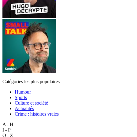
Catégories les plus populaires
Humour
Sports
Culture et société
Actualités
Crime : histoires vraies
A - H
I - P
Q - Z