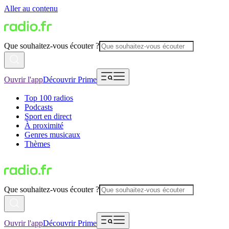
Aller au contenu
Que souhaitez-vous écouter ?
Ouvrir l'app
Découvrir Prime
Top 100 radios
Podcasts
Sport en direct
À proximité
Genres musicaux
Thèmes
Que souhaitez-vous écouter ?
Ouvrir l'app
Découvrir Prime