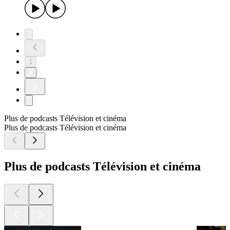
STAR WARS ANDOR : Parlons des 3 premiers épisodes -
100% STAR WARS
22/09/2022
|
47 min
OBI-WAN : ANALYSE et THEORIES du DERNIER