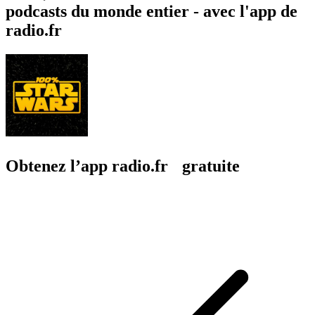
Not Skinny But Not Fat
Arts, Histoire du cin
Culture et société, Humour, Télévision et cinéma
À propos de 100% Star Wars - La Chaîne du Geek
À propos de 100% Star Wars - La Chaîne du Geek
À propos de 100% Star Wars - La Chaîne
du Geek
100% Star Wars, c'est votre talk-show sur l'univers Star Wars (films,
séries et jeux vidéo) ! Au programme ? De l'actu, des théories,
reviews, et bien +
Site web du podcast