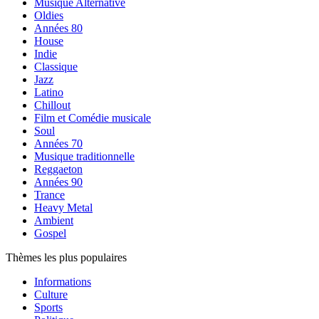
Musique Alternative
Oldies
Années 80
House
Indie
Classique
Jazz
Latino
Chillout
Film et Comédie musicale
Soul
Années 70
Musique traditionnelle
Reggaeton
Années 90
Trance
Heavy Metal
Ambient
Gospel
Thèmes les plus populaires
Informations
Culture
Sports