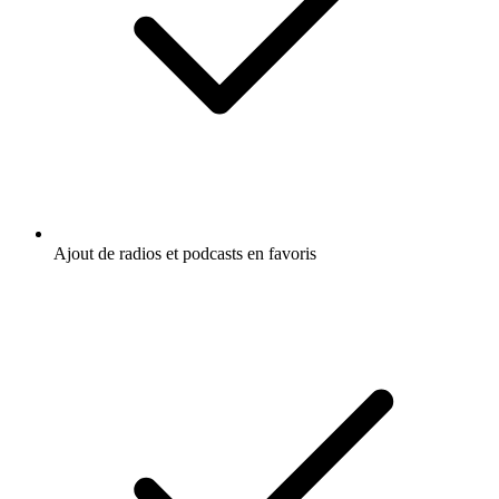
Télévision et cinéma
Écoutez 100% Star Wars - La Chaîne du
Geek, TFTC - Le Podcast ou d'autres
podcasts du monde entier - avec l'app de
radio.fr