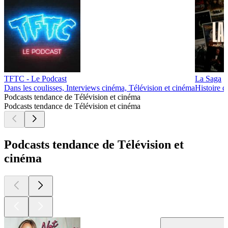
EPISODE 6 - 100% Star Wars
24/06/2022
|
30 min
OBI-WAN : ANALYSE et THEORIES épisode 5 - 100%
Star Wars
16/06/2022
|
26 min