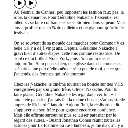
Au Festival de Cannes, peu importent les fashion faux pas, la
robe, la démarche. Pour Géraldine Nakache, l’essentiel est
ailleurs : se faire confiance et se sentir bien dans sa peau. Mais
aussi, profiter des «5 % de paillettes et de glamour qu’offre le
festival».
On se souvient de sa montée des marches pour Comme t’y es
belle !, il y a déjà vingt ans. Depuis, Géraldine Nakache a
gravi bien d’autres étapes, cette fois comme réalisatrice. De
Tout ce qui brille à Nous York, puis J’irai où tu iras et
aujourd’hui Si tu penses bien, elle glisse dans chacun de ses
scénarios une part d’elle-même : «Un peu de moi, de ce que
j’entends, des femmes qui m’entourent».
Chez les Nakache, le cinéma tournait en boucle sur des VHS
enregistrées par son grand frère, Olivier Nakache. Pour lui
faire plaisir, Géraldine Nakache les regardait avec lui. «Il
aurait été pâtissier, j’aurais fait la même chose», s’amuse-t-elle
auprès de Richard Gianorio. Aujourd’hui, la réalisatrice dit
s’appuyer sur son frère pour gagner encore en confiance.
Mais elle affirme surtout ne plus se laisser parasiter par le
regard des autres. «Quand Jonathan Cohen réunit toutes les
actrices pour La Flamme ou Le Flambeau, je me dis qu’il y a