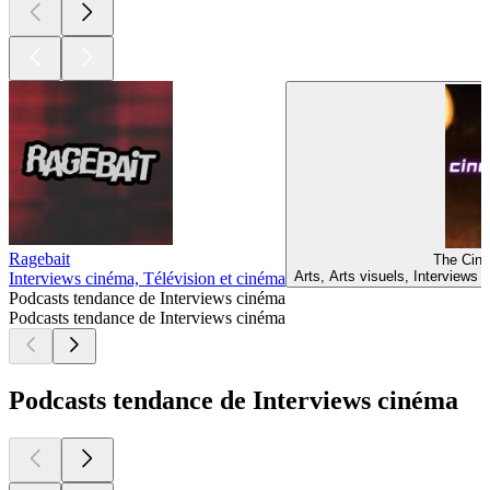
Ragebait
The Cin
Arts, Arts visuels, Interviews
Interviews cinéma, Télévision et cinéma
Podcasts tendance de Interviews cinéma
Podcasts tendance de Interviews cinéma
Podcasts tendance de Interviews cinéma