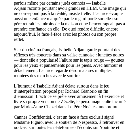
parfois même par certains jurés cannois — Isabelle
Adjani raconte pourtant avoir grandi en HLM. Une image qui
ne correspond pas à la réalité, insiste-t-elle. L’actrice évoque
aussi une enfance marquée par le regard porté sur elle : son
père retirait les miroirs de la maison et ne l’encourageait pas à
prendre confiance en elle. De quoi rendre difficile, encore
aujourd’hui, le face-à-face avec les photos ou son propre
reflet.
Star du cinéma français, Isabelle Adjani garde pourtant des
réflexes très concrets dans sa valise cannoise : lunettes noires
— dont elle a popularisé l’allure sur le tapis rouge — gouttes
pour les yeux et pansements pour les pieds. Avec humour et
détachement, l’actrice regarde désormais ses multiples
montées des marches avec le sourire.
L’humour d’Isabelle Adjani éclate surtout dans le jeu
d’interprétation proposé par Richard Gianorio en fin
d’émission. L’actrice se prête avec amusement à l’exercice et
livre sa propre version de Zézette, le personnage culte incarné
par Marie-Anne Chazel dans Le Père Noël est une ordure.
Cannes Confidentiel, c’est un face à face exclusif signé
Madame Figaro, avec le soutien de Nespresso, à retrouver en
podcast sur toutes les plateformes d’écoute, sur Youtube et