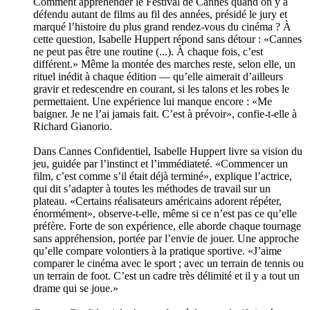
Comment appréhender le Festival de Cannes quand on y a
défendu autant de films au fil des années, présidé le jury et
marqué l’histoire du plus grand rendez-vous du cinéma ? À
cette question, Isabelle Huppert répond sans détour : «Cannes
ne peut pas être une routine (...). À chaque fois, c’est
différent.» Même la montée des marches reste, selon elle, un
rituel inédit à chaque édition — qu’elle aimerait d’ailleurs
gravir et redescendre en courant, si les talons et les robes le
permettaient. Une expérience lui manque encore : «Me
baigner. Je ne l’ai jamais fait. C’est à prévoir», confie-t-elle à
Richard Gianorio.
Dans Cannes Confidentiel, Isabelle Huppert livre sa vision du
jeu, guidée par l’instinct et l’immédiateté. «Commencer un
film, c’est comme s’il était déjà terminé», explique l’actrice,
qui dit s’adapter à toutes les méthodes de travail sur un
plateau. «Certains réalisateurs américains adorent répéter,
énormément», observe-t-elle, même si ce n’est pas ce qu’elle
préfère. Forte de son expérience, elle aborde chaque tournage
sans appréhension, portée par l’envie de jouer. Une approche
qu’elle compare volontiers à la pratique sportive. «J’aime
comparer le cinéma avec le sport ; avec un terrain de tennis ou
un terrain de foot. C’est un cadre très délimité et il y a tout un
drame qui se joue.»