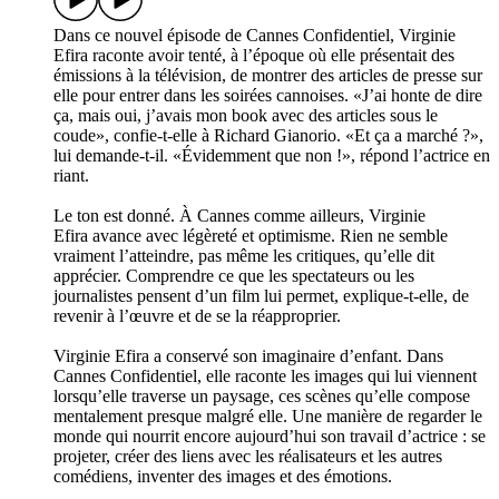
Dans ce nouvel épisode de Cannes Confidentiel, Virginie
Efira raconte avoir tenté, à l’époque où elle présentait des
émissions à la télévision, de montrer des articles de presse sur
elle pour entrer dans les soirées cannoises. «J’ai honte de dire
ça, mais oui, j’avais mon book avec des articles sous le
coude», confie-t-elle à Richard Gianorio. «Et ça a marché ?»,
lui demande-t-il. «Évidemment que non !», répond l’actrice en
riant.
Le ton est donné. À Cannes comme ailleurs, Virginie
Efira avance avec légèreté et optimisme. Rien ne semble
vraiment l’atteindre, pas même les critiques, qu’elle dit
apprécier. Comprendre ce que les spectateurs ou les
journalistes pensent d’un film lui permet, explique-t-elle, de
revenir à l’œuvre et de se la réapproprier.
Virginie Efira a conservé son imaginaire d’enfant. Dans
Cannes Confidentiel, elle raconte les images qui lui viennent
lorsqu’elle traverse un paysage, ces scènes qu’elle compose
mentalement presque malgré elle. Une manière de regarder le
monde qui nourrit encore aujourd’hui son travail d’actrice : se
projeter, créer des liens avec les réalisateurs et les autres
comédiens, inventer des images et des émotions.