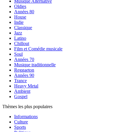
Musique Alternative
Oldies
Années 80
House
Indie
Classique
Jazz
Latino
Chillout
Film et Comédie musicale
Soul
Années 70
Musique traditionnelle
Reggaeton
Années 90
Trance
Heavy Metal
Ambient
Gospel
Thèmes les plus populaires
Informations
Culture
Sports