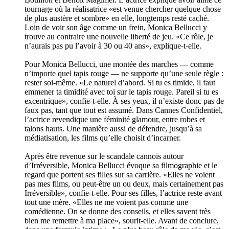
tournage où la réalisatrice «est venue chercher quelque chose
de plus austère et sombre» en elle, longtemps resté caché.
Loin de voir son âge comme un frein, Monica Bellucci y
trouve au contraire une nouvelle liberté de jeu. «Ce rôle, je
n’aurais pas pu l’avoir à 30 ou 40 ans», explique-t-elle.
Pour Monica Bellucci, une montée des marches — comme
n’importe quel tapis rouge — ne supporte qu’une seule règle :
rester soi-même. «Le naturel d’abord. Si tu es timide, il faut
emmener ta timidité avec toi sur le tapis rouge. Pareil si tu es
excentrique», confie-t-elle. À ses yeux, il n’existe donc pas de
faux pas, tant que tout est assumé. Dans Cannes Confidentiel,
l’actrice revendique une féminité glamour, entre robes et
talons hauts. Une manière aussi de défendre, jusqu’à sa
médiatisation, les films qu’elle choisit d’incarner.
Après être revenue sur le scandale cannois autour
d’Irréversible, Monica Bellucci évoque sa filmographie et le
regard que portent ses filles sur sa carrière. «Elles ne voient
pas mes films, ou peut-être un ou deux, mais certainement pas
Irréversible», confie-t-elle. Pour ses filles, l’actrice reste avant
tout une mère. «Elles ne me voient pas comme une
comédienne. On se donne des conseils, et elles savent très
bien me remettre à ma place», sourit-elle. Avant de conclure,