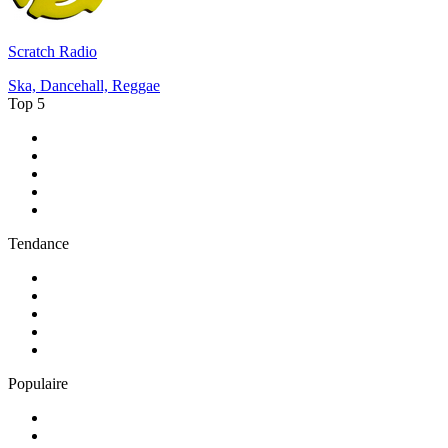
Scratch Radio
Ska, Dancehall, Reggae
Top 5
1
.
Radio FREE DOM
2
.
RMC Info Talk Sport
3
.
RTL
4
.
Radio Sans Pub
5
.
RCI Martinique
Tendance
1
.
Skyrock
2
.
NOSTALGIE
3
.
RTL2
4
.
CHERIE FM
5
.
France Inter
Populaire
1
.
NRJ
2
.
EUROPE 2