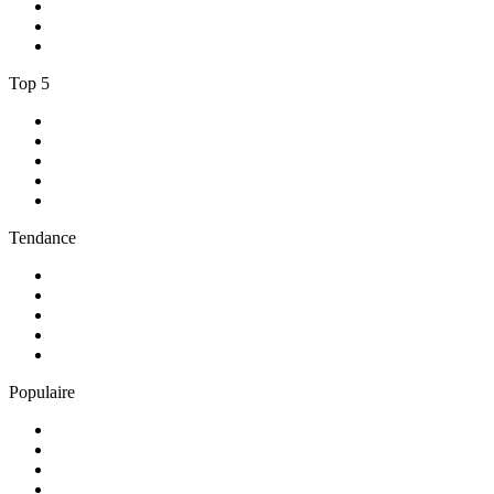
3
.
RCI Guadeloupe
4
.
Chante France
5
.
Europe 1
Top 5
1
.
Radio FREE DOM
2
.
RMC Info Talk Sport
3
.
RTL
4
.
Radio Sans Pub
5
.
RCI Martinique
Tendance
1
.
Skyrock
2
.
NOSTALGIE
3
.
RTL2
4
.
CHERIE FM
5
.
France Inter
Populaire
1
.
NRJ
2
.
EUROPE 2
3
.
RCI Guadeloupe
4
.
Chante France