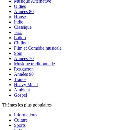
Musique Alternative
Oldies
Années 80
House
Indie
Classique
Jazz
Latino
Chillout
Film et Comédie musicale
Soul
Années 70
Musique traditionnelle
Reggaeton
Années 90
Trance
Heavy Metal
Ambient
Gospel
Thèmes les plus populaires
Informations
Culture
Sports