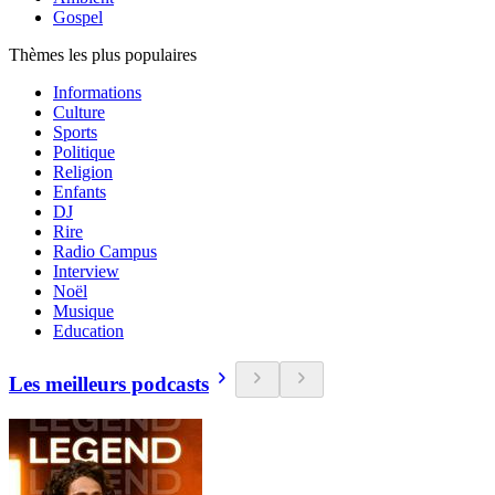
Gospel
Thèmes les plus populaires
Informations
Culture
Sports
Politique
Religion
Enfants
DJ
Rire
Radio Campus
Interview
Noël
Musique
Education
Les meilleurs podcasts