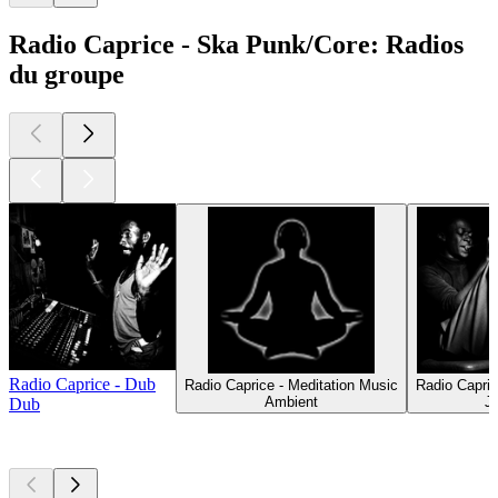
Radio Caprice - Ska Punk/Core: Radios
du groupe
Radio Caprice - Dub
Radio Caprice - Meditation Music
Radio Capric
Ambient
J
Dub
Les meilleurs
podcasts
Les meilleurs
podcasts