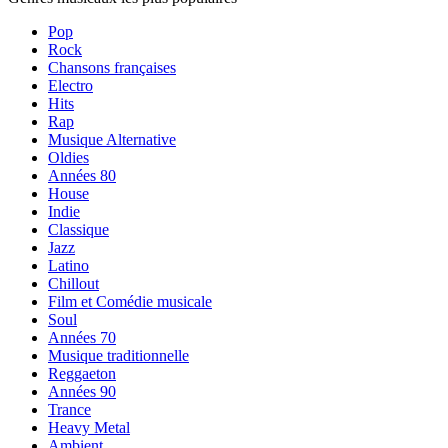
Pop
Rock
Chansons françaises
Electro
Hits
Rap
Musique Alternative
Oldies
Années 80
House
Indie
Classique
Jazz
Latino
Chillout
Film et Comédie musicale
Soul
Années 70
Musique traditionnelle
Reggaeton
Années 90
Trance
Heavy Metal
Ambient