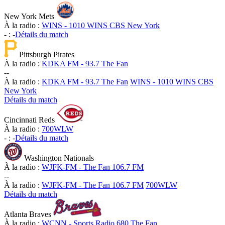
New York Mets
À la radio :
WINS - 1010 WINS CBS New York
-
:
-
Détails du match
Pittsburgh Pirates
À la radio :
KDKA FM - 93.7 The Fan
-
-
À la radio :
KDKA FM - 93.7 The Fan
WINS - 1010 WINS CBS
New York
Détails du match
Cincinnati Reds
À la radio :
700WLW
-
:
-
Détails du match
Washington Nationals
À la radio :
WJFK-FM - The Fan 106.7 FM
-
-
À la radio :
WJFK-FM - The Fan 106.7 FM
700WLW
Détails du match
Atlanta Braves
À la radio :
WCNN - Sports Radio 680 The Fan