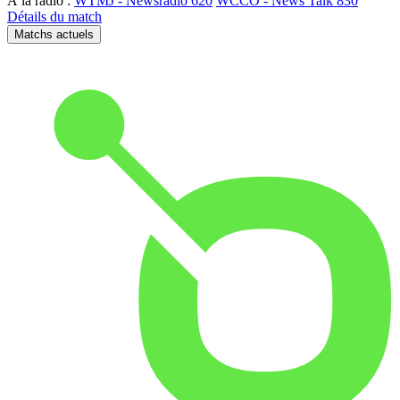
À la radio :
WTMJ - Newsradio 620
WCCO - News Talk 830
Détails du match
Matchs actuels