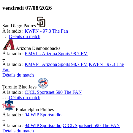
vendredi
07/08/2026
San Diego Padres
À la radio :
KWFN - 97.3 The Fan
-
:
-
Détails du match
Arizona Diamondbacks
À la radio :
KMVP - Arizona Sports 98.7 FM
-
-
À la radio :
KMVP - Arizona Sports 98.7 FM
KWFN - 97.3 The
Fan
Détails du match
Toronto Blue Jays
À la radio :
CJCL Sportsnet 590 The FAN
-
:
-
Détails du match
Philadelphia Phillies
À la radio :
94 WIP Sportsradio
-
-
À la radio :
94 WIP Sportsradio
CJCL Sportsnet 590 The FAN
Détails du match