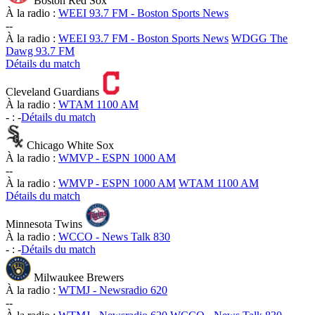
Boston Red Sox
À la radio :
WEEI 93.7 FM - Boston Sports News
-
-
À la radio :
WEEI 93.7 FM - Boston Sports News
WDGG The
Dawg 93.7 FM
Détails du match
Cleveland Guardians
À la radio :
WTAM 1100 AM
-
:
-
Détails du match
Chicago White Sox
À la radio :
WMVP - ESPN 1000 AM
-
-
À la radio :
WMVP - ESPN 1000 AM
WTAM 1100 AM
Détails du match
Minnesota Twins
À la radio :
WCCO - News Talk 830
-
:
-
Détails du match
Milwaukee Brewers
À la radio :
WTMJ - Newsradio 620
-
-