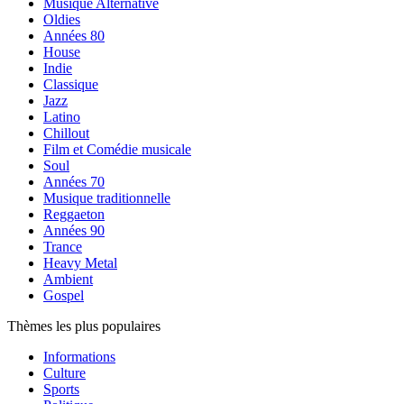
Musique Alternative
Oldies
Années 80
House
Indie
Classique
Jazz
Latino
Chillout
Film et Comédie musicale
Soul
Années 70
Musique traditionnelle
Reggaeton
Années 90
Trance
Heavy Metal
Ambient
Gospel
Thèmes les plus populaires
Informations
Culture
Sports