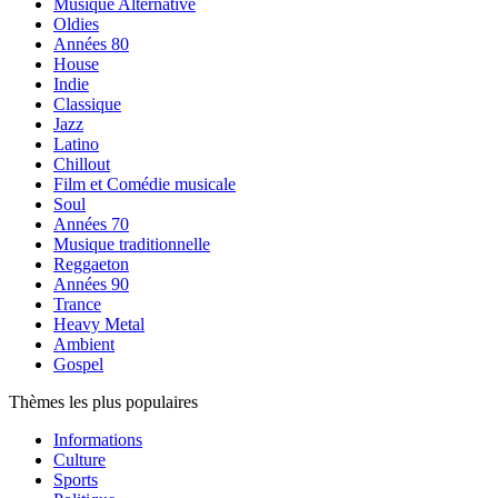
Musique Alternative
Oldies
Années 80
House
Indie
Classique
Jazz
Latino
Chillout
Film et Comédie musicale
Soul
Années 70
Musique traditionnelle
Reggaeton
Années 90
Trance
Heavy Metal
Ambient
Gospel
Thèmes les plus populaires
Informations
Culture
Sports