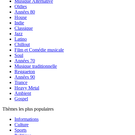
Musique Alternative
Oldies
Années 80
House
Indie
Classique
Jazz
Latino
Chillout
Film et Comédie musicale
Soul
Années 70
Musique traditionnelle
Reggaeton
Années 90
Trance
Heavy Metal
Ambient
Gospel
Thèmes les plus populaires
Informations
Culture
Sports