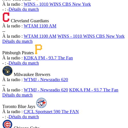
À la radio :
WINS - 1010 WINS CBS New York
-
:
-
Détails du match
Cleveland Guardians
À la radio :
WTAM 1100 AM
-
-
À la radio :
WTAM 1100 AM
WINS - 1010 WINS CBS New York
Détails du match
Pittsburgh Pirates
À la radio :
KDKA FM - 93.7 The Fan
-
:
-
Détails du match
Milwaukee Brewers
À la radio :
WTMJ - Newsradio 620
-
-
À la radio :
WTMJ - Newsradio 620
KDKA FM - 93.7 The Fan
Détails du match
Toronto Blue Jays
À la radio :
CJCL Sportsnet 590 The FAN
-
:
-
Détails du match