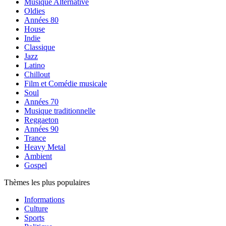
Musique Alternative
Oldies
Années 80
House
Indie
Classique
Jazz
Latino
Chillout
Film et Comédie musicale
Soul
Années 70
Musique traditionnelle
Reggaeton
Années 90
Trance
Heavy Metal
Ambient
Gospel
Thèmes les plus populaires
Informations
Culture
Sports