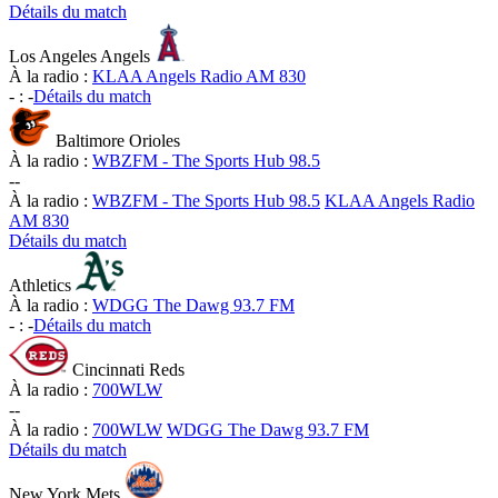
Détails du match
Los Angeles Angels
À la radio :
KLAA Angels Radio AM 830
-
:
-
Détails du match
Baltimore Orioles
À la radio :
WBZFM - The Sports Hub 98.5
-
-
À la radio :
WBZFM - The Sports Hub 98.5
KLAA Angels Radio
AM 830
Détails du match
Athletics
À la radio :
WDGG The Dawg 93.7 FM
-
:
-
Détails du match
Cincinnati Reds
À la radio :
700WLW
-
-
À la radio :
700WLW
WDGG The Dawg 93.7 FM
Détails du match
New York Mets