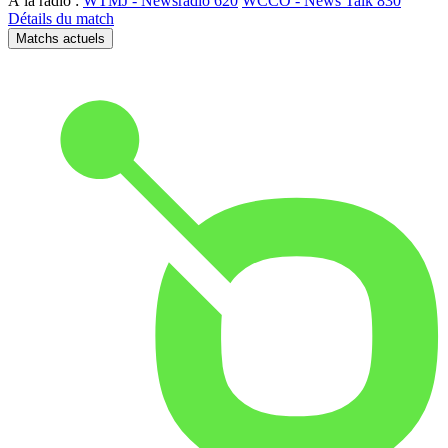
À la radio :
WTMJ - Newsradio 620
WCCO - News Talk 830
Détails du match
Matchs actuels