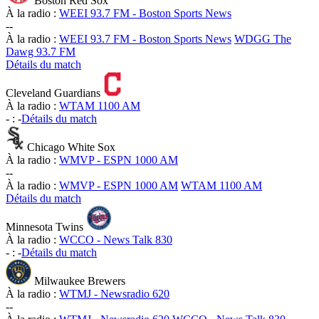
Boston Red Sox
À la radio :
WEEI 93.7 FM - Boston Sports News
-
-
À la radio :
WEEI 93.7 FM - Boston Sports News
WDGG The
Dawg 93.7 FM
Détails du match
Cleveland Guardians
À la radio :
WTAM 1100 AM
-
:
-
Détails du match
Chicago White Sox
À la radio :
WMVP - ESPN 1000 AM
-
-
À la radio :
WMVP - ESPN 1000 AM
WTAM 1100 AM
Détails du match
Minnesota Twins
À la radio :
WCCO - News Talk 830
-
:
-
Détails du match
Milwaukee Brewers
À la radio :
WTMJ - Newsradio 620
-
-