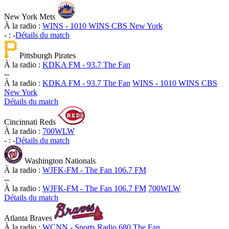
New York Mets
À la radio :
WINS - 1010 WINS CBS New York
-
:
-
Détails du match
Pittsburgh Pirates
À la radio :
KDKA FM - 93.7 The Fan
-
-
À la radio :
KDKA FM - 93.7 The Fan
WINS - 1010 WINS CBS
New York
Détails du match
Cincinnati Reds
À la radio :
700WLW
-
:
-
Détails du match
Washington Nationals
À la radio :
WJFK-FM - The Fan 106.7 FM
-
-
À la radio :
WJFK-FM - The Fan 106.7 FM
700WLW
Détails du match
Atlanta Braves
À la radio :
WCNN - Sports Radio 680 The Fan