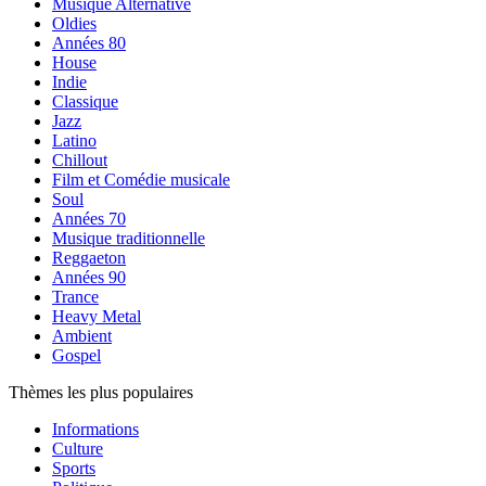
Musique Alternative
Oldies
Années 80
House
Indie
Classique
Jazz
Latino
Chillout
Film et Comédie musicale
Soul
Années 70
Musique traditionnelle
Reggaeton
Années 90
Trance
Heavy Metal
Ambient
Gospel
Thèmes les plus populaires
Informations
Culture
Sports