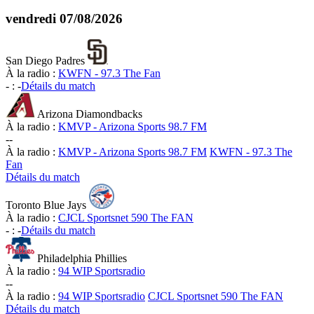
vendredi
07/08/2026
San Diego Padres
À la radio :
KWFN - 97.3 The Fan
-
:
-
Détails du match
Arizona Diamondbacks
À la radio :
KMVP - Arizona Sports 98.7 FM
-
-
À la radio :
KMVP - Arizona Sports 98.7 FM
KWFN - 97.3 The
Fan
Détails du match
Toronto Blue Jays
À la radio :
CJCL Sportsnet 590 The FAN
-
:
-
Détails du match
Philadelphia Phillies
À la radio :
94 WIP Sportsradio
-
-
À la radio :
94 WIP Sportsradio
CJCL Sportsnet 590 The FAN
Détails du match