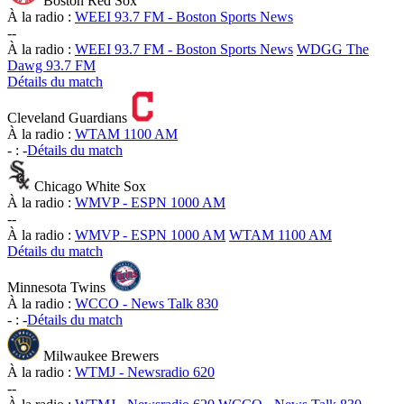
Boston Red Sox
À la radio :
WEEI 93.7 FM - Boston Sports News
-
-
À la radio :
WEEI 93.7 FM - Boston Sports News
WDGG The
Dawg 93.7 FM
Détails du match
Cleveland Guardians
À la radio :
WTAM 1100 AM
-
:
-
Détails du match
Chicago White Sox
À la radio :
WMVP - ESPN 1000 AM
-
-
À la radio :
WMVP - ESPN 1000 AM
WTAM 1100 AM
Détails du match
Minnesota Twins
À la radio :
WCCO - News Talk 830
-
:
-
Détails du match
Milwaukee Brewers
À la radio :
WTMJ - Newsradio 620
-
-