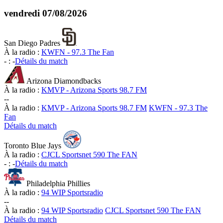
vendredi
07/08/2026
San Diego Padres
À la radio :
KWFN - 97.3 The Fan
-
:
-
Détails du match
Arizona Diamondbacks
À la radio :
KMVP - Arizona Sports 98.7 FM
-
-
À la radio :
KMVP - Arizona Sports 98.7 FM
KWFN - 97.3 The
Fan
Détails du match
Toronto Blue Jays
À la radio :
CJCL Sportsnet 590 The FAN
-
:
-
Détails du match
Philadelphia Phillies
À la radio :
94 WIP Sportsradio
-
-
À la radio :
94 WIP Sportsradio
CJCL Sportsnet 590 The FAN
Détails du match