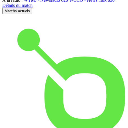
À la radio :
WTMJ - Newsradio 620
WCCO - News Talk 830
Détails du match
Matchs actuels