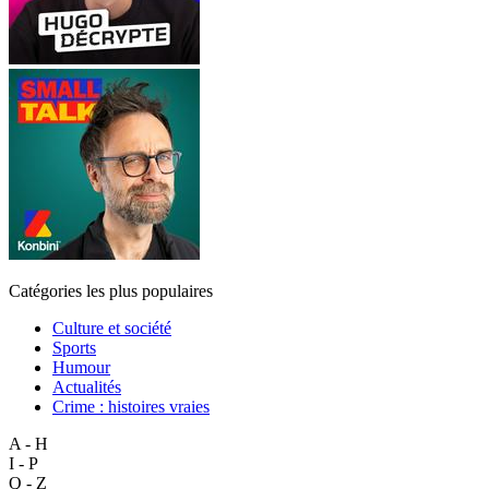
Catégories les plus populaires
Culture et société
Sports
Humour
Actualités
Crime : histoires vraies
A - H
I - P
Q - Z