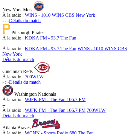
New York Mets
À la radio :
WINS - 1010 WINS CBS New York
-
:
-
Détails du match
Pittsburgh Pirates
À la radio :
KDKA FM - 93.7 The Fan
-
-
À la radio :
KDKA FM - 93.7 The Fan
WINS - 1010 WINS CBS
New York
Détails du match
Cincinnati Reds
À la radio :
700WLW
-
:
-
Détails du match
Washington Nationals
À la radio :
WJFK-FM - The Fan 106.7 FM
-
-
À la radio :
WJFK-FM - The Fan 106.7 FM
700WLW
Détails du match
Atlanta Braves
À la radio :
WCNN - Sports Radio 680 The Fan