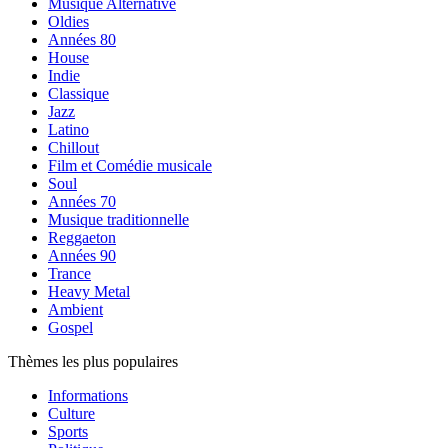
Musique Alternative
Oldies
Années 80
House
Indie
Classique
Jazz
Latino
Chillout
Film et Comédie musicale
Soul
Années 70
Musique traditionnelle
Reggaeton
Années 90
Trance
Heavy Metal
Ambient
Gospel
Thèmes les plus populaires
Informations
Culture
Sports