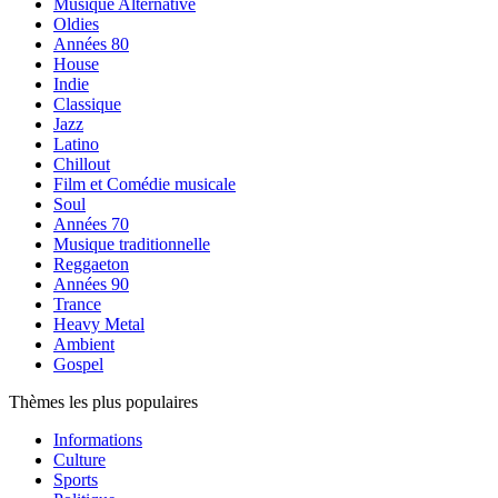
Musique Alternative
Oldies
Années 80
House
Indie
Classique
Jazz
Latino
Chillout
Film et Comédie musicale
Soul
Années 70
Musique traditionnelle
Reggaeton
Années 90
Trance
Heavy Metal
Ambient
Gospel
Thèmes les plus populaires
Informations
Culture
Sports