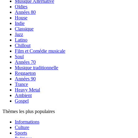
Musique Alternative
Oldies
Années 80
House
Indie
Classique
Jazz
Latino
Chillout
Film et Comédie musicale
Soul
Années 70
Musique traditionnelle
Reggaeton
Années 90
Trance
Heavy Metal
Ambient
Gospel
Thèmes les plus populaires
Informations
Culture
Sports