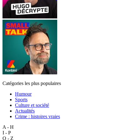
Catégories les plus populaires
Humour
Sports
Culture et société
Actualités
Crime : histoires vraies
A - H
I - P
Q - Z