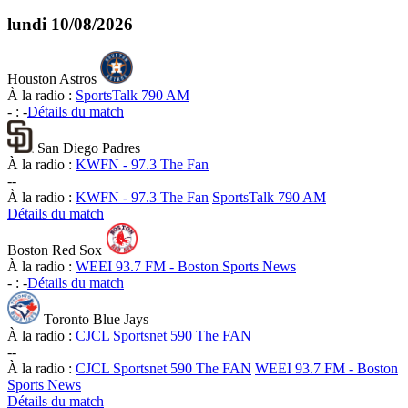
lundi
10/08/2026
Houston Astros
À la radio :
SportsTalk 790 AM
-
:
-
Détails du match
San Diego Padres
À la radio :
KWFN - 97.3 The Fan
-
-
À la radio :
KWFN - 97.3 The Fan
SportsTalk 790 AM
Détails du match
Boston Red Sox
À la radio :
WEEI 93.7 FM - Boston Sports News
-
:
-
Détails du match
Toronto Blue Jays
À la radio :
CJCL Sportsnet 590 The FAN
-
-
À la radio :
CJCL Sportsnet 590 The FAN
WEEI 93.7 FM - Boston
Sports News
Détails du match