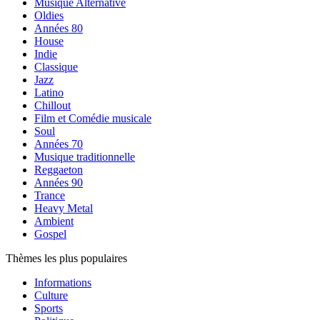
Musique Alternative
Oldies
Années 80
House
Indie
Classique
Jazz
Latino
Chillout
Film et Comédie musicale
Soul
Années 70
Musique traditionnelle
Reggaeton
Années 90
Trance
Heavy Metal
Ambient
Gospel
Thèmes les plus populaires
Informations
Culture
Sports